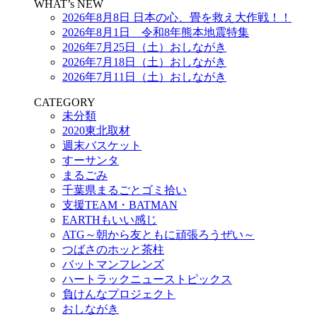
WHAT’s NEW
2026年8月8日 日本の心、畳を救え大作戦！！
2026年8月1日 令和8年熊本地震特集
2026年7月25日（土）おしながき
2026年7月18日（土）おしながき
2026年7月11日（土）おしながき
CATEGORY
未分類
2020東北取材
週末バスケット
すーサンタ
まるごみ
千葉県まるごとゴミ拾い
支援TEAM・BATMAN
EARTHもいい感じ
ATG～朝から友ともに頑張ろうぜい～
つばさのホッと茶柱
バットマンフレンズ
ハートラックニューストピックス
負けんなプロジェクト
おしながき