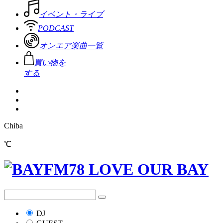
イベント・ライブ
PODCAST
オンエア楽曲一覧
買い物を
する
Chiba
℃
DJ