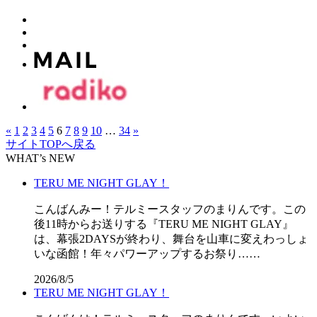
«
1
2
3
4
5
6
7
8
9
10
…
34
»
サイトTOPへ戻る
WHAT’s NEW
TERU ME NIGHT GLAY！
こんばんみー！テルミースタッフのまりんです。この
後11時からお送りする『TERU ME NIGHT GLAY』
は、幕張2DAYSが終わり、舞台を山車に変えわっしょ
いな函館！年々パワーアップするお祭り……
2026/8/5
TERU ME NIGHT GLAY！