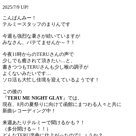
2025/7/9 UP!
こんばんみー！
テルミースタッフのまりんです
今週も強烈な暑さが続いていますが
みなさん、バテてませんか～？！
今夜11時からのTERUさんの声で
少しでも癒されて頂きたい…と、
書きつつもTERUさんも少し喉の調子が
よくないみたいです…
ソロ活も大忙し佳境を迎えているようです！
この後の
『
TERU ME NIGHT GLAY
』では、
現在、8月の夏祭りに向けて函館にまつわる人々と共に
新曲レコーディング中！
来週あたりテルミーで聞けるかも？！
（多分聞ける～！！）
どんなTERU楽曲に仕上がったのでしょうか？