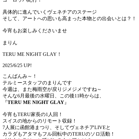
具体的に進んでいくヴェネチアのステージ
そして、アートへの思いも高まった本物との出会いとは？！
今宵もお楽しみくださいませ
まりん
TERU ME NIGHT GLAY！
2025/6/25 UP!
こんばんみ～！
テルミースタッフのまりんです
今週は、また梅雨空が戻りジメジメですね～
そんな6月最後の水曜日、この後11時からは、
『
TERU ME NIGHT GLAY
』
今宵もTERU家長の1人回！
スイスの地からのリモート収録！
7人展に函館港まつり、そしてヴェネチアLIVEと
カラダもアタマもフル回転中のTERUのソロ活動！