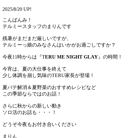
2025/8/20 UP!
こんばんみ！
テルミースタッフのまりんです
残暑がまだまだ厳しいですが、
テルミーっ娘のみなさんはいかがお過ごしですか？
今夜11時からは『T
ERU ME NIGHT GLAY
』の時間！
今宵は、夏の大仕事を終えて
少し体調を崩し気味のTERU家長が登場！
夏バテ解消＆夏野菜のおすすめレシピなど
この季節ならではのお話！
さらに秋からの新しい動き
ソロ活のお話も・・・！
どうぞ今夜もお付き合いください
まりん