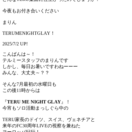
今夜もお付き合いください
まりん
TERUMENIGHTGLAY！
2025/7/2 UP!
こんばんは～！
テルミースタッフのまりんです
しかし、毎日お暑いですわねーーー
みんな、大丈夫～？？
そんな7月最初の水曜日も
この後11時からは
『
TERU ME NIGHT GLAY
』！
今宵もソロ活動まっしぐら中の
TERU家長のドイツ、スイス、ヴェネチアと
来年のFC30周年LIVEの視察を兼ねた
ヨーロッパ紀行！