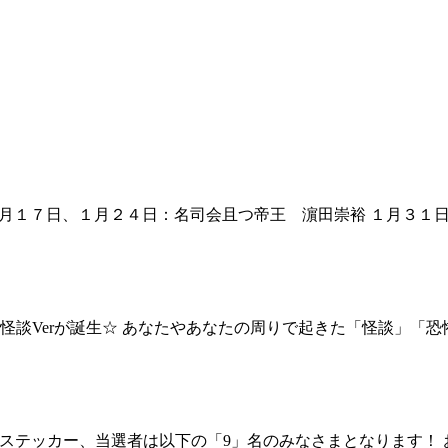
１月１７日、１月２４日：名司会且つ帝王 濵田崇裕 １月３１
怪談Verが誕生☆ あなたやあなたの周りで起きた「怪談」「
ホステッカー、当選者は以下の「9」名のみなさまとなります！