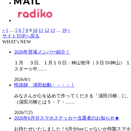
«
1
…
5
6
7
8
9
10
11
12
13
…
19
»
サイトTOPへ戻る
WHAT’s NEW
2026年登場メンバー紹介！
１月 ３日、１月１０日：神山智洋（３日 DJ神山） 
スター☆中……
2026/8/1
怪談師 濵田始動・・・・！
みなさんが心を込めて作ってくださる「濵田川柳」に、
（濵田川柳とは５・７・……
2026/7/25
2026年6月分スマホステッカー当選者のお知らせ★
お待たせいたしました！6月分bayじゃないか特製スマ