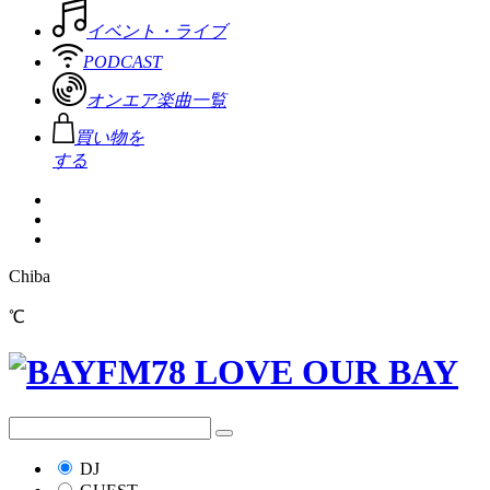
イベント・ライブ
PODCAST
オンエア楽曲一覧
買い物を
する
Chiba
℃
DJ