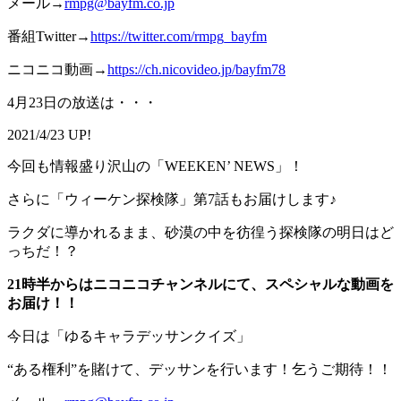
メール→
rmpg@bayfm.co.jp
番組Twitter→
https://twitter.com/rmpg_bayfm
ニコニコ動画→
https://ch.nicovideo.jp/bayfm78
4月23日の放送は・・・
2021/4/23 UP!
今回も情報盛り沢山の「WEEKEN’ NEWS」！
さらに「ウィーケン探検隊」第7話もお届けします♪
ラクダに導かれるまま、砂漠の中を彷徨う探検隊の明日はど
っちだ！？
21時半からはニコニコチャンネルにて、スペシャルな動画を
お届け！！
今日は「ゆるキャラデッサンクイズ」
“ある権利”を賭けて、デッサンを行います！乞うご期待！！