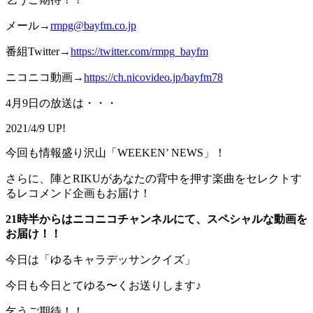
メール→
rmpg@bayfm.co.jp
番組Twitter→
https://twitter.com/rmpg_bayfm
ニコニコ動画→
https://ch.nicovideo.jp/bayfm78
4月9日の放送は・・・
2021/4/9 UP!
今回も情報盛り沢山「WEEKEN’ NEWS」！
さらに、陣とRIKUがあなたの背中を押す楽曲をセレクトす
るレコメンド企画もお届け！
21時半からはニコニコチャンネルにて、スペシャルな動画を
お届け！！
今日は「ゆるキャラデッサンクイズ」
今日も今日とてゆる〜くお送りします♪
乞うご期待！！