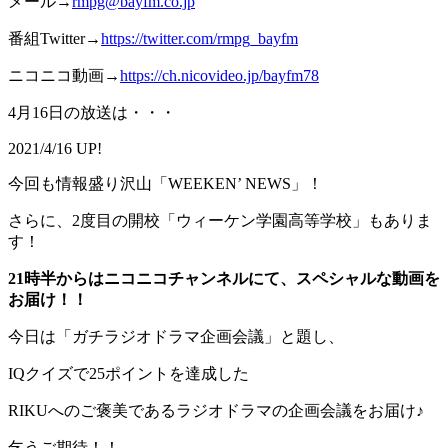
メール→
rmpg@bayfm.co.jp
番組Twitter→
https://twitter.com/rmpg_bayfm
ニコニコ動画→
https://ch.nicovideo.jp/bayfm78
4月16日の放送は・・・
2021/4/16 UP!
今回も情報盛り沢山「WEEKEN’ NEWS」！
さらに、2度目の開校「ウィーケン学園高等学校」もありま
す！
21時半からはニコニコチャンネルにて、スペシャルな動画を
お届け！！
今日は「ガチラジオドラマ企画会議」と題し、
IQクイズで25ポイントを達成した
RIKUへのご褒美であるラジオドラマの企画会議をお届け♪
乞うご期待！！