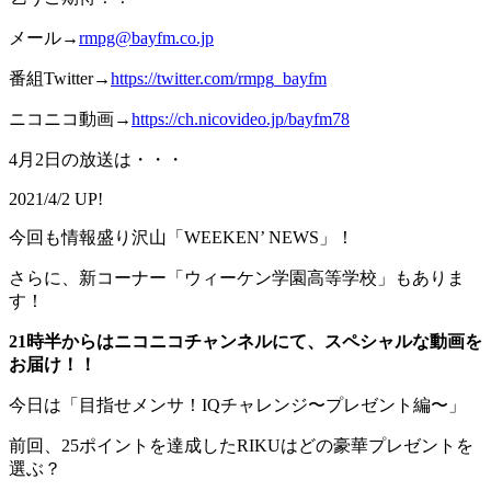
メール→
rmpg@bayfm.co.jp
番組Twitter→
https://twitter.com/rmpg_bayfm
ニコニコ動画→
https://ch.nicovideo.jp/bayfm78
4月2日の放送は・・・
2021/4/2 UP!
今回も情報盛り沢山「WEEKEN’ NEWS」！
さらに、新コーナー「ウィーケン学園高等学校」もありま
す！
21時半からはニコニコチャンネルにて、スペシャルな動画を
お届け！！
今日は「目指せメンサ！IQチャレンジ〜プレゼント編〜」
前回、25ポイントを達成したRIKUはどの豪華プレゼントを
選ぶ？