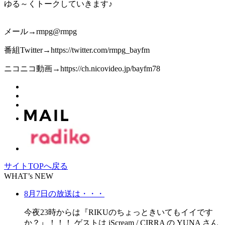
ゆる～くトークしていきます♪
メール→rmpg@rmpg
番組Twitter→https://twitter.com/rmpg_bayfm
ニコニコ動画→https://ch.nicovideo.jp/bayfm78
サイトTOPへ戻る
WHAT’s NEW
8月7日の放送は・・・
今夜23時からは『RIKUのちょっときいてもイイです
か？』！！！ ゲストは iScream / CIRRA の YUNA さん