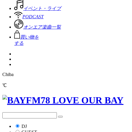
イベント・ライブ
PODCAST
オンエア楽曲一覧
買い物を
する
Chiba
℃
DJ