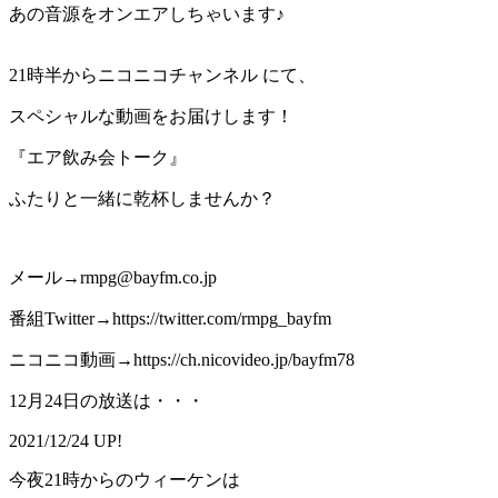
あの音源をオンエアしちゃいます♪
21時半からニコニコチャンネル にて、
スペシャルな動画をお届けします！
『エア飲み会トーク』
ふたりと一緒に乾杯しませんか？
メール→rmpg@bayfm.co.jp
番組Twitter→https://twitter.com/rmpg_bayfm
ニコニコ動画→https://ch.nicovideo.jp/bayfm78
12月24日の放送は・・・
2021/12/24 UP!
今夜21時からのウィーケンは