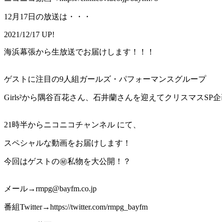
12月17日の放送は・・・
2021/12/17 UP!
海浜幕張から生放送でお届けします！！！
ゲストに注目の9人組ガールズ・パフォーマンスグループ
Girls²から隅谷百花さん、石井蘭さんを迎えてクリスマスSP
21時半からニコニコチャンネル にて、
スペシャルな動画をお届けします！
今回はゲストの㊙️私物を大公開！？
メール→rmpg@bayfm.co.jp
番組Twitter→https://twitter.com/rmpg_bayfm