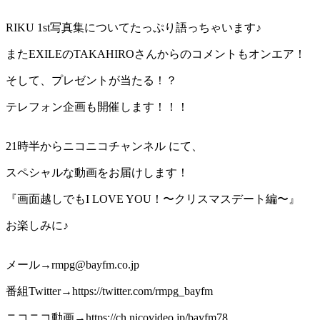
RIKU 1st写真集についてたっぷり語っちゃいます♪
またEXILEのTAKAHIROさんからのコメントもオンエア！
そして、プレゼントが当たる！？
テレフォン企画も開催します！！！
21時半からニコニコチャンネル にて、
スペシャルな動画をお届けします！
『画面越しでもI LOVE YOU！〜クリスマスデート編〜』
お楽しみに♪
メール→rmpg@bayfm.co.jp
番組Twitter→https://twitter.com/rmpg_bayfm
ニコニコ動画→https://ch.nicovideo.jp/bayfm78