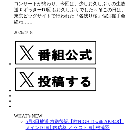
コンサートが終わり、今回は、少しお久しぶりの生放
送📡ずっきーDJ回もお久しぶりでした～🎀この日は、
東京ビッグサイトで行われた『名残り桜』個別握手会
終わ……
2026/4/18
WHAT’s NEW
5月3日放送 放送後記【柱NIGHT! with AKB48】
メインDJ #山内瑞葵 ／ ゲスト #山根涼羽