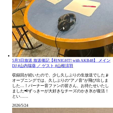
5月3日放送 放送後記【柱NIGHT! with AKB48】 メイン
DJ #山内瑞葵 ／ ゲスト #山根涼羽
収録回が続いたので、少し久しぶりの生放送でした📡
オープニングでは、久しぶりの“アノ音”が飛び出しま
した…！バーナー音ファンの皆さん、お待たせいたし
ました📢ずっきーが大好きなチーズのかき氷が復活！
とい……
2026/5/24