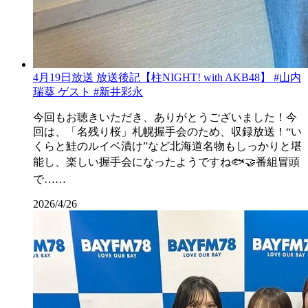
4月19日放送 放送後記【柱NIGHT! with AKB48】 #山内
瑞葵 ゲスト #新井彩永
今回もお聴きいただき、ありがとうございました！今
回は、「名残り桜」札幌握手会のため、収録放送！“い
くらと鮭のルイベ漬け”など北海道名物もしっかりと堪
能し、楽しい握手会になったようですね🐟🤝番組冒頭
で……
2026/4/26