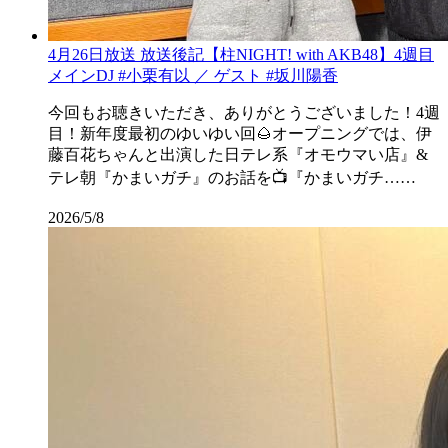
4月26日放送 放送後記【柱NIGHT! with AKB48】4週目
メインDJ #小栗有以 ／ ゲスト #坂川陽香
今回もお聴きいただき、ありがとうございました！4週
目！新年度最初のゆいゆい回🌰オープニングでは、伊
藤百花ちゃんと出演した日テレ系『オモウマい店』&
テレ朝『かまいガチ』のお話を📺『かまいガチ……
2026/5/8