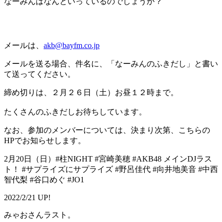
なーみんはなんといっているのでしょうか？
メールは、
akb@bayfm.co.jp
メールを送る場合、件名に、「なーみんのふきだし」と書い
て送ってください。
締め切りは、２月２６日（土）お昼１２時まで。
たくさんのふきだしお待ちしています。
なお、参加のメンバーについては、決まり次第、こちらの
HPでお知らせします。
2月20日（日）#柱NIGHT #宮崎美穂 #AKB48 メインDJラス
ト！ #サプライズにサプライズ #野呂佳代 #向井地美音 #中西
智代梨 #谷口めぐ #JO1
2022/2/21 UP!
みゃおさんラスト。