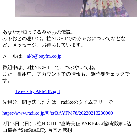
あなたが知ってるみゃおの伝説。
みゃおとの思い出。柱NIGHTでのみゃおについてなどな
ど、メッセージ、お待ちしています。
メールは、
akb@bayfm.co.jp
番組中は、#柱NIGHT で、つぶやいてね。
また、番組中、アカウントでの情報も、随時要チェックで
す。
Tweets by Akb48Night
先週分、聞き逃した方は、radikoのタイムフリーで。
https://www.radiko.jp/#!/ts/BAYFM78/20220213230000
2月13日（日）#柱NIGHT #宮崎美穂 #AKB48 #篠崎彩奈 #込
山榛香 #SenSuALiTy 写真と感想