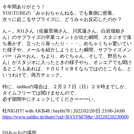
６年間ありがとう！
YOUTUBEの「みゃおちゃんねる」でも裏側に密着。
次々に起こるサプライズに、どうみゃお反応したのか？
ん～。JO1さん（佐藤景瑚さん、川尻蓮さん、白岩瑠姫さ
ん）のサプライズの卒業コメントが出た瞬間、スタジオで落
ち着かず、立ったり座ったり・・・。めちゃくちゃ驚いてい
た様子や、メールを紹介しようとした瞬間、サプライズメン
バー（みーおん、ちより、めぐちゃん、そして、野呂ちゃ
ん）がスタジオに入ったときの様子やら、オンエアでも聞け
るところもあれば、ＹＯＵＴＵＢＥならではのところも。と
いうわけで、両方チェック。
特に、radikoの場合は、２月２７日（日）２９時までしか、
タイムフリーでは聞けませんので、
必ず期間中にチェックしてくださーーーい。
柱NIGHT! with AKB48 | bayfm78 | 2022/02/20/日 23:00-24:00
https://www.radiko.jp/share/?sid=BAYFM78&t=20220220230000
DJみゃおの場所