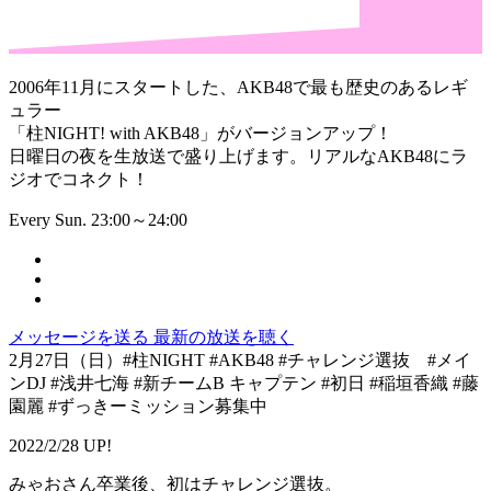
2006年11月にスタートした、AKB48で最も歴史のあるレギ
ュラー
「柱NIGHT! with AKB48」がバージョンアップ！
日曜日の夜を生放送で盛り上げます。リアルなAKB48にラ
ジオでコネクト！
Every Sun. 23:00～24:00
メッセージを送る
最新の放送を聴く
2月27日（日）#柱NIGHT #AKB48 #チャレンジ選抜 #メイ
ンDJ #浅井七海 #新チームB キャプテン #初日 #稲垣香織 #藤
園麗 #ずっきーミッション募集中
2022/2/28 UP!
みゃおさん卒業後、初はチャレンジ選抜。