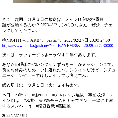
さて、次回、３月６日の放送は、メインDJ初お披露目！
誰が登場するのか？AKB48ファンのみなさん、ぜひ、チェ
ックしてください。
柱NIGHT! with AKB48 | bayfm78 | 2022/02/27/日 23:00-24:00
https://www.radiko.jp/share/?sid=BAYFM78&t=20220227230000
次回は、ラッキーずっきーラジオ２年生あります。
あなたの理想のバレンタインずっきー！がミッションです。
前回お休みのため、少し遅れたバレンタインだけど、シチュ
エーションやいってほしいセリフも考えてね。
締め切りは、３月１日（火）２４時まで。
本日 23時～ #柱NIGHT #チャレンジ選抜 事前収録 メ
インDJは、#浅井七海 #新チームB キャプテン 一緒に出演
するメンバーは #稲垣香織 #藤園麗
2022/2/27 UP!