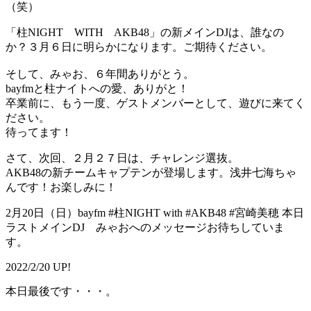
（笑）
「柱NIGHT WITH AKB48」の新メインDJは、誰なの
か？３月６日に明らかになります。ご期待ください。
そして、みゃお、６年間ありがとう。
bayfmと柱ナイトへの愛、ありがと！
卒業前に、もう一度、ゲストメンバーとして、遊びに来てく
ださい。
待ってます！
さて、次回、２月２７日は、チャレンジ選抜。
AKB48の新チームキャプテンが登場します。浅井七海ちゃ
んです！お楽しみに！
2月20日（日）bayfm #柱NIGHT with #AKB48 #宮崎美穂 本日
ラストメインDJ みゃおへのメッセージお待ちしていま
す。
2022/2/20 UP!
本日最後です・・・。