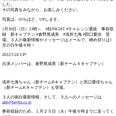
した。
その写真をみながら、お楽しみください。
写真は、のちほど、UPします。
1月30日（日）23時～ #柱NIGHT #チャレンジ選抜 事前収
録 新キャプテン #倉野尾成美 #浅井七海 #田口愛佳 登
場。３人の最新情報やメッセージはメールで。締め切りは1
月25日午後６時！
2022/1/24 UP!
出演メンバーは、倉野尾成美（新チーム４キャプテン）
浅井七海ちゃん（新チームBキャプテン）と田口愛佳ちゃん
（新チームKキャプテン）も登場。
３人の面白最新情報。そして、３人へのメッセージは、
akb@bayfm.co.jp
事前収録のため、１月２５日（火）午後６時までに送ってく