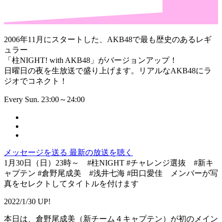
2006年11月にスタートした、AKB48で最も歴史のあるレギ
ュラー
「柱NIGHT! with AKB48」がバージョンアップ！
日曜日の夜を生放送で盛り上げます。リアルなAKB48にラ
ジオでコネクト！
Every Sun. 23:00～24:00
メッセージを送る
最新の放送を聴く
1月30日（日）23時～ #柱NIGHT #チャレンジ選抜 #新キ
ャプテン #倉野尾成美 #浅井七海 #田口愛佳 メンバーが写
真をセレクトしてタイトルを付けます
2022/1/30 UP!
本日は、倉野尾成美（新チーム４キャプテン）が初のメイン