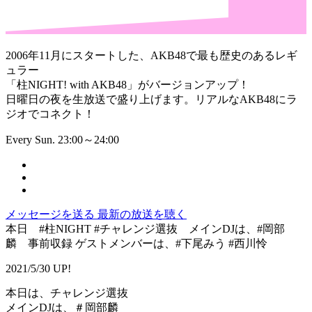
2006年11月にスタートした、AKB48で最も歴史のあるレギ
ュラー
「柱NIGHT! with AKB48」がバージョンアップ！
日曜日の夜を生放送で盛り上げます。リアルなAKB48にラ
ジオでコネクト！
Every Sun. 23:00～24:00
メッセージを送る
最新の放送を聴く
本日 #柱NIGHT #チャレンジ選抜 メインDJは、#岡部
麟 事前収録 ゲストメンバーは、#下尾みう #西川怜
2021/5/30 UP!
本日は、チャレンジ選抜
メインDJは、＃岡部麟