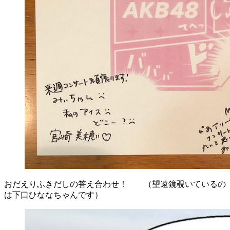
おだえりふきだしの答え合わせ！ （望遠鏡覗いているの
は下口ひななちゃんです）