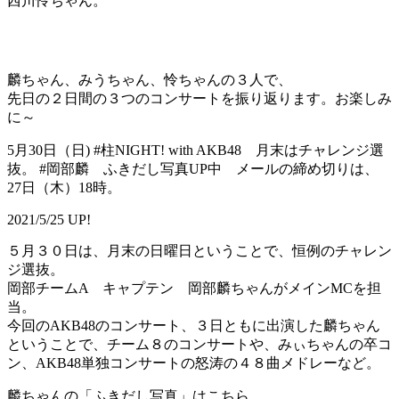
西川怜ちゃん。
麟ちゃん、みうちゃん、怜ちゃんの３人で、
先日の２日間の３つのコンサートを振り返ります。お楽しみ
に～
5月30日（日) #柱NIGHT! with AKB48 月末はチャレンジ選
抜。 #岡部麟 ふきだし写真UP中 メールの締め切りは、
27日（木）18時。
2021/5/25 UP!
５月３０日は、月末の日曜日ということで、恒例のチャレン
ジ選抜。
岡部チームA キャプテン 岡部麟ちゃんがメインMCを担
当。
今回のAKB48のコンサート、３日ともに出演した麟ちゃん
ということで、チーム８のコンサートや、みぃちゃんの卒コ
ン、AKB48単独コンサートの怒涛の４８曲メドレーなど。
麟ちゃんの「ふきだし写真」はこちら。