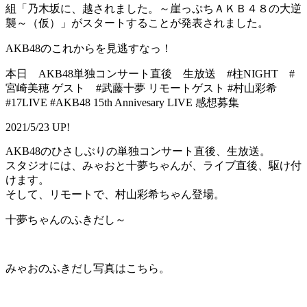
組「乃木坂に、越されました。～崖っぷちＡＫＢ４８の大逆
襲～（仮）」がスタートすることが発表されました。
AKB48のこれからを見逃すなっ！
本日 AKB48単独コンサート直後 生放送 #柱NIGHT #
宮崎美穂 ゲスト #武藤十夢 リモートゲスト #村山彩希
#17LIVE #AKB48 15th Annivesary LIVE 感想募集
2021/5/23 UP!
AKB48のひさしぶりの単独コンサート直後、生放送。
スタジオには、みゃおと十夢ちゃんが、ライブ直後、駆け付
けます。
そして、リモートで、村山彩希ちゃん登場。
十夢ちゃんのふきだし～
みゃおのふきだし写真はこちら。