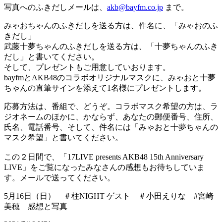
写真へのふきだしメールは、
akb@bayfm.co.jp
まで。
みゃおちゃんのふきだしを送る方は、件名に、「みゃおのふ
きだし」
武藤十夢ちゃんのふきだしを送る方は、「十夢ちゃんのふき
だし」と書いてください。
そして、プレゼントもご用意していおります。
bayfmとAKB48のコラボオリジナルマスクに、みゃおと十夢
ちゃんの直筆サインを添えて1名様にプレゼントします。
応募方法は、番組で、どうぞ。コラボマスク希望の方は、ラ
ジオネームのほかに、かならず、あなたの郵便番号、住所、
氏名、電話番号、そして、件名には「みゃおと十夢ちゃんの
マスク希望」と書いてください。
この２日間で、「17LIVE presents AKB48 15th Anniversary
LIVE」をご覧になったみなさんの感想もお待ちしていま
す。メールで送ってください。
5月16日（日） ＃柱NIGHT ゲスト ＃小田えりな #宮崎
美穂 感想と写真