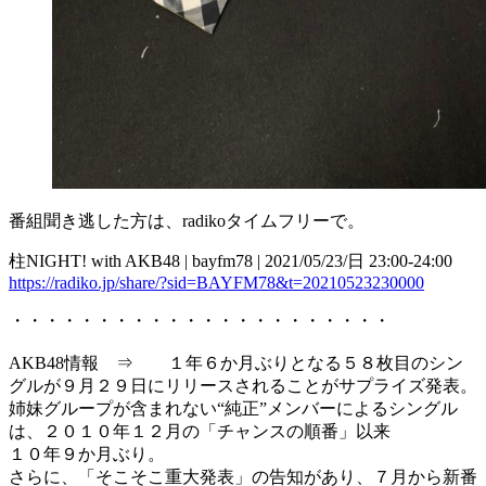
番組聞き逃した方は、radikoタイムフリーで。
柱NIGHT! with AKB48 | bayfm78 | 2021/05/23/日 23:00-24:00
https://radiko.jp/share/?sid=BAYFM78&t=20210523230000
・・・・・・・・・・・・・・・・・・・・・・
AKB48情報 ⇒ １年６か月ぶりとなる５８枚目のシン
グルが９月２９日にリリースされることがサプライズ発表。
姉妹グループが含まれない“純正”メンバーによるシングル
は、２０１０年１２月の「チャンスの順番」以来
１０年９か月ぶり。
さらに、「そこそこ重大発表」の告知があり、７月から新番