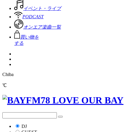
イベント・ライブ
PODCAST
オンエア楽曲一覧
買い物を
する
Chiba
℃
DJ