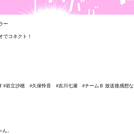
ラー
ジオでコネクト！
#柱NIGHT #岩立沙穂 #久保怜音 #吉川七瀬 #チームＢ 放送後感想
ゃん。