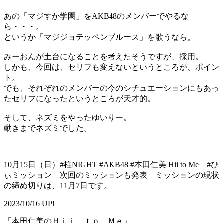
あの「マジすか学園」をAKB48のメンバーでやるな
ら・・・。
というか「マジジョテッペンブルース」を歌うなら。
みーおんが土台になることを考えたそうですが、採用。
しかも、今回は、セリフも変えないというところが、ポイン
ト。
でも、それぞれのメンバーの今のシチュエーションにもあっ
たセリフになったというところが天才的。
そして、ネズミをやったゆいりー。
動きまでネズミでした。
10月15日（日）#柱NIGHT #AKB48 #本田仁美 Hii to Me #ひ
ぃミッション 次回のミッションも発表 ミッションの現状
の締め切りは、11月7日です。
2023/10/16 UP!
「本田仁美のＨｉｉ ｔｏ Ｍｅ」