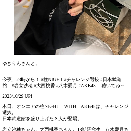
ゆきりんさんと。
今夜、23時から！ #柱NIGHT #チャレンジ選抜 #日本武道
館 #岩立沙穂 #大西桃香 #八木愛月 #AKB48 聴いてね～
2023/10/29 UP!
本日、オンエアの柱NIGHT WITH AKB48は、チャレンジ
選抜。
日本武道館を盛り上げた３人が登場。
岩立沙穂ちゃん。大西桃香ちゃん。18期研究生 八木愛月ち