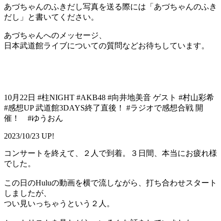
あづちゃんのふきだし写真を送る際には「あづちゃんのふき
だし」と書いてください。
あづちゃんへのメッセージ、
日本武道館ライブについての質問などお待ちしています。
10月22日 #柱NIGHT #AKB48 #向井地美音 ゲスト #村山彩希
#感想UP 武道館3DAYS終了直後！ #ラジオで感想合戦 開
催！ #ゆうおん
2023/10/23 UP!
コンサートを終えて、２人で到着。３日間、本当にお疲れ様
でした。
この日のHuluの動画を横で流しながら、打ち合わせスタート
しましたが、
つい見いっちゃうという２人。