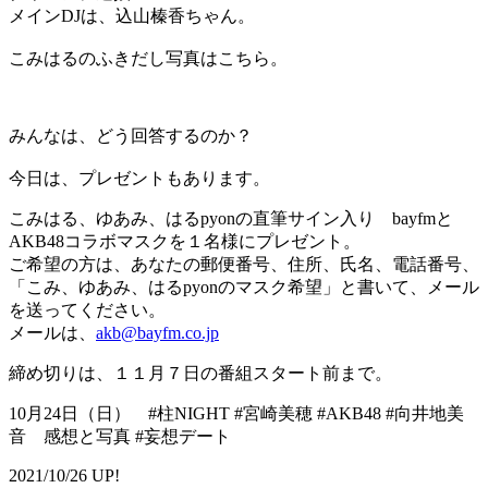
メインDJは、込山榛香ちゃん。
こみはるのふきだし写真はこちら。
みんなは、どう回答するのか？
今日は、プレゼントもあります。
こみはる、ゆあみ、はるpyonの直筆サイン入り bayfmと
AKB48コラボマスクを１名様にプレゼント。
ご希望の方は、あなたの郵便番号、住所、氏名、電話番号、
「こみ、ゆあみ、はるpyonのマスク希望」と書いて、メール
を送ってください。
メールは、
akb@bayfm.co.jp
締め切りは、１１月７日の番組スタート前まで。
10月24日（日） #柱NIGHT #宮崎美穂 #AKB48 #向井地美
音 感想と写真 #妄想デート
2021/10/26 UP!