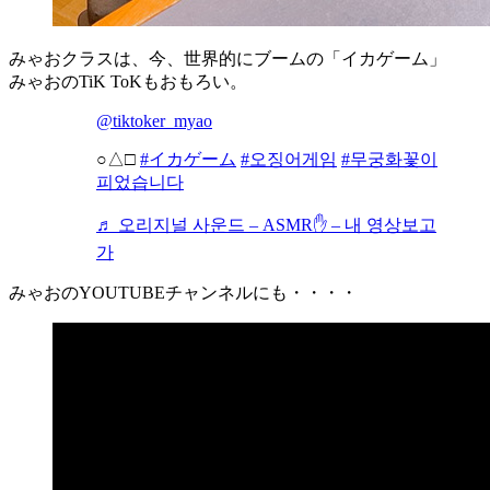
みゃおクラスは、今、世界的にブームの「イカゲーム」
みゃおのTiK ToKもおもろい。
@tiktoker_myao
○△□
#イカゲーム
#오징어게임
#무궁화꽃이
피었습니다
♬ 오리지널 사운드 – ASMR✋ – 내 영상보고
가
みゃおのYOUTUBEチャンネルにも・・・・