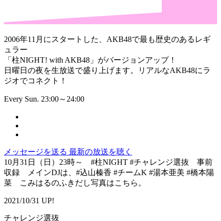
2006年11月にスタートした、AKB48で最も歴史のあるレギ
ュラー
「柱NIGHT! with AKB48」がバージョンアップ！
日曜日の夜を生放送で盛り上げます。リアルなAKB48にラ
ジオでコネクト！
Every Sun. 23:00～24:00
メッセージを送る
最新の放送を聴く
10月31日（日）23時～ #柱NIGHT #チャレンジ選抜 事前
収録 メインDJは、#込山榛香 #チームK #湯本亜美 #橋本陽
菜 こみはるのふきだし写真はこちら。
2021/10/31 UP!
チャレンジ選抜