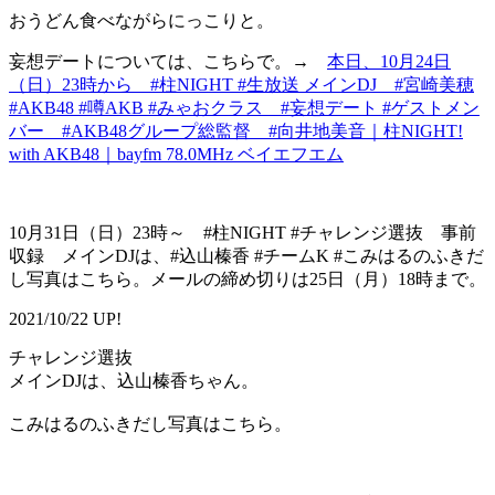
おうどん食べながらにっこりと。
妄想デートについては、こちらで。→
本日、10月24日
（日）23時から #柱NIGHT #生放送 メインDJ #宮崎美穂
#AKB48 #噂AKB #みゃおクラス #妄想デート #ゲストメン
バー #AKB48グループ総監督 #向井地美音｜柱NIGHT!
with AKB48｜bayfm 78.0MHz ベイエフエム
10月31日（日）23時～ #柱NIGHT #チャレンジ選抜 事前
収録 メインDJは、#込山榛香 #チームK #こみはるのふきだ
し写真はこちら。メールの締め切りは25日（月）18時まで。
2021/10/22 UP!
チャレンジ選抜
メインDJは、込山榛香ちゃん。
こみはるのふきだし写真はこちら。