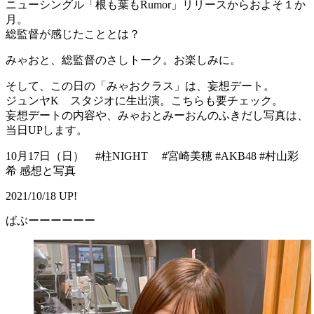
ニューシングル「根も葉もRumor」リリースからおよそ１か
月。
総監督が感じたこととは？
みゃおと、総監督のさしトーク。お楽しみに。
そして、この日の「みゃおクラス」は、妄想デート。
ジュンヤK スタジオに生出演。こちらも要チェック。
妄想デートの内容や、みゃおとみーおんのふきだし写真は、
当日UPします。
10月17日（日） #柱NIGHT #宮崎美穂 #AKB48 #村山彩
希 感想と写真
2021/10/18 UP!
ばぶーーーーーー