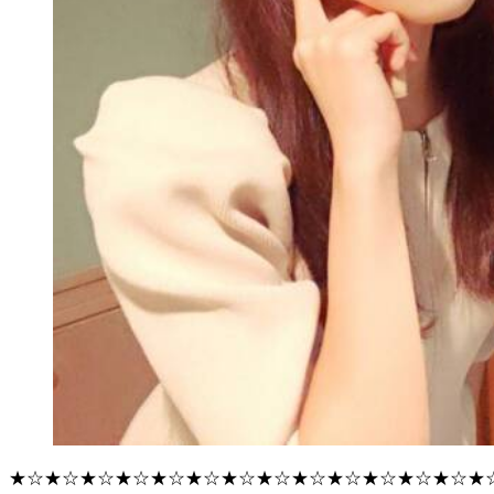
★☆★☆★☆★☆★☆★☆★☆★☆★☆★☆★☆★☆★☆★