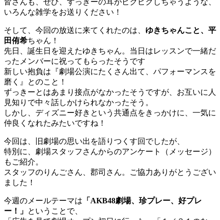
皆さんも、ぜひ、ずっきーの耳がピクピクしちゃうような、
いろんな雑学をお送りください！
そして、今回の放送に来てくれたのは、
ゆきちゃんこと、平
田侑希
ちゃん！
先日、誕生日を迎えたゆきちゃん。当日はレッスンで一緒だ
ったメンバーに祝ってもらったそうです
新しい抱負は『劇場公演にたくさん出て、パフォーマンスを
磨く』とのこと！
ずっきーとはあまり接点がなかったそうですが、お互いに人
見知りで中々話しかけられなかったそう。
しかし、ディズニー好きという共通点をきっかけに、一気に
仲良くなれたみたいですね！
今回は、旧劇場の思い出を語りつくす回でしたが、
特別に、劇場スタッフさんからのアンケート（メッセージ）
もご紹介。
スタッフのりんごさん、郡司さん。ご協力ありがとうござい
ました！
今週のメールテーマは
「AKB48劇場、珍プレー、好プレ
ー！」
ということで、