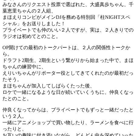
みなさんのリクエスト投票で選ばれた、大盛真歩ちゃん、千
葉恵里ちゃんの２人組、
まほえりコンビがメインDJを務める特別回「柱NIGHTスペ
シャル」をお送りしました！
プライベートでも仲のいい２人ですが、実は、２人きりでの
ラジオは初めてとのこと。
OP開けての最初のトークパートは、２人の関係性トークか
ら。
ドラフト2期生、2期生という繋がりから始まった中で、まほ
ちゃんの練習中に、
えりいちゃんがリポーター役としてきてくれたのが最初だっ
たそう。
まほちゃんが加入してしばらくたった後、
ロケで一緒になるような日が続いていくうちに、仲良くなっ
たとのこと。
仲良くなってからは、プライベートでもずっと一緒だったと
いう２人。
一緒にアニメショップで買い物したり、ラーメンを食べに行
ったりと、
お互いの趣味に付き添いながら、どんどん中を深めていった