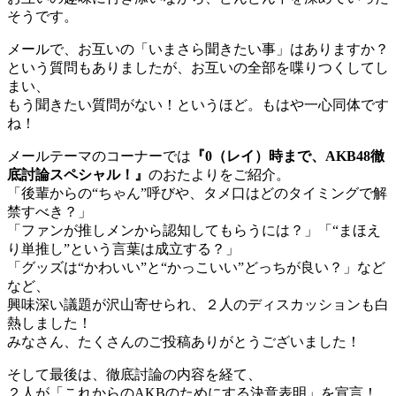
そうです。
メールで、お互いの「いまさら聞きたい事」はありますか？
という質問もありましたが、お互いの全部を喋りつくしてし
まい、
もう聞きたい質問がない！というほど。もはや一心同体です
ね！
メールテーマのコーナーでは
『0（レイ）時まで、AKB48徹
底討論スペシャル！』
のおたよりをご紹介。
「後輩からの“ちゃん”呼びや、タメ口はどのタイミングで解
禁すべき？」
「ファンが推しメンから認知してもらうには？」「“まほえ
り単推し”という言葉は成立する？」
「グッズは“かわいい”と“かっこいい”どっちが良い？」など
など、
興味深い議題が沢山寄せられ、２人のディスカッションも白
熱しました！
みなさん、たくさんのご投稿ありがとうございました！
そして最後は、徹底討論の内容を経て、
２人が「これからのAKBのためにする決意表明」を宣言！