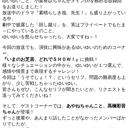
ゆいゆいこと、小栗有以ちゃんがメインDJを務める収録回
をお送りしました！
放送中のドラマ『素晴らしき哉、先生！』も盛り上がってい
る中、
劇中で披露した「回し蹴り」を、実はプライベートでもたま
～にやっているとのこと。
ゆいゆいを怒らせちゃったら、大変ですね～！
今回の放送でも、演技に興味があるゆいゆいのためのコーナ
ー、
『いまのお芝居、どれでＳＨＯＷ！』
に挑戦！
様々なシチュエーションの中から、ゆいゆいが１つ選んで、
感情や情景まで表現するチャレンジ！
今回は「うそでしょ！？」というセリフ。問題の難易度も上
がり、少し苦戦しちゃったゆいゆい。
皆さんもぜひ、こんなセリフが聞きたいとか、リクエストを
送ってみてくださいね！
そして、ゲストコーナーでは、
あやねちゃんこと、髙橋彩音
ちゃん
が登場！
ずっと後輩や、あんまり話したことがなかったメンバーばか
りでしたが、