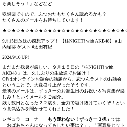
ら楽しそう！」などなど
収録回ですので、ふつおたもたくさん読めるかも？
たくさんのメールをお待ちしています！
★☆★☆★☆★☆★☆★☆★☆★☆★☆★☆★☆★☆★☆★
9月15日放送の感想アップ！ 【柱NIGHT! with AKB48】 #山
内瑞葵 ゲスト #太田有紀
2024/9/16 UP!
まだまだ残暑が厳しい、９月１５日の『柱NIGHT! with
AKB48 』は、久しぶりの生放送でお届け！
OPはオンラインお話会の話題から。恋つんラストのお話会
ということで、大変盛り上がったそうです。
最初のメールは、ずっきーのお誕生日のお祝い＆写真集が楽
しみ！というメールをご紹介。
残り数日となった２２歳を、全力で駆け抜けていくぞ！とい
う意気込みを聞かせてくれました！
レギュラーコーナー
「もう迷わない！ずっきー３択」
では、
「おばあちゃんになってもしたい事は？」、「写真集ヒット