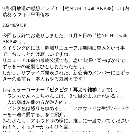
9月8日放送の感想アップ！ 【柱NIGHT! with AKB48】 #山内
瑞葵 ゲスト #平田侑希
2024/9/9 UP!
今回も収録でお送りしました、９月８日の『柱NIGHT! with
AKB48 』。
タイミング的には、劇場リニューアル期間に突入という事
で、ちょっとだけ寂しいですね。
リニューアル前の最終公演でも、思い出深い楽曲ばかりで、
ずっきーの感慨もひとしおだったそう。
しかし、サプライズ発表された、新公演のメンバーにはずっ
きーの名前も！本人もやる気満々です！
レギュラーコーナー
「ピクピク！耳より雑学！」
では、
「ワンちゃんネコちゃんには、３つ目のまぶたがある」、
「人の顔は左側の方が魅力的」、
「ピンク色は怒りを鎮める」、「アホウドリは生涯パートナ
ーを一途に愛する」をご紹介。
みなさんも、アホウドリの様に、推しに一途でいてください
ね！と、ずっきーからもひと言。