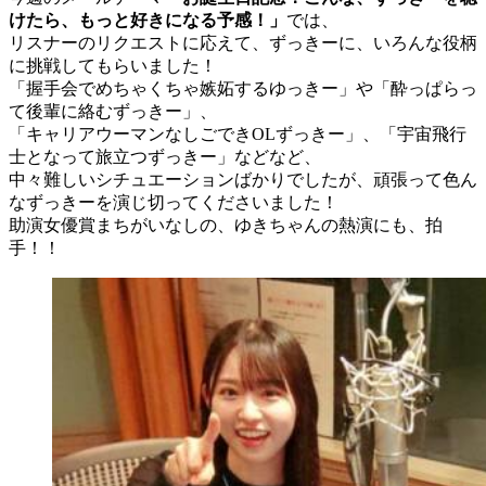
けたら、もっと好きになる予感！」
では、
リスナーのリクエストに応えて、ずっきーに、いろんな役柄
に挑戦してもらいました！
「握手会でめちゃくちゃ嫉妬するゆっきー」や「酔っぱらっ
て後輩に絡むずっきー」、
「キャリアウーマンなしごできOLずっきー」、「宇宙飛行
士となって旅立つずっきー」などなど、
中々難しいシチュエーションばかりでしたが、頑張って色ん
なずっきーを演じ切ってくださいました！
助演女優賞まちがいなしの、ゆきちゃんの熱演にも、拍
手！！