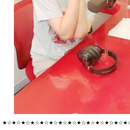
★☆★☆★☆★☆★☆★☆★☆★☆★☆★☆★☆★☆★☆★