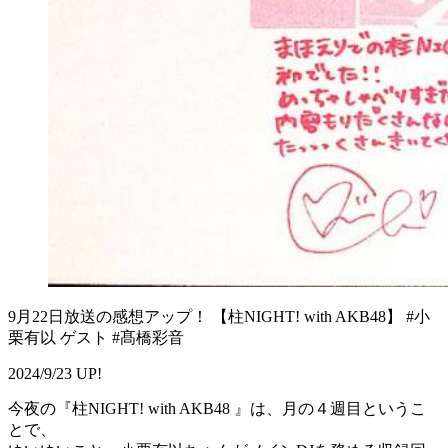
9月22日放送の感想アップ！ 【柱NIGHT! with AKB48】 #小
栗有以 ゲスト #髙橋彩音
2024/9/23 UP!
今夜の『柱NIGHT! with AKB48 』は、月の４週目というこ
とで、