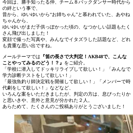
今回は、勝手知ったる仲、チーム８バックダンサー時代から
の絆という事で、
昔から、ゆいゆいから“お姉ちゃん”と慕われていた、あやね
ちゃんから、
ゆいゆいがまだ子供っぽかった頃の、なつかしい話題もたく
さん飛び出しました！
変顔で撮った写真や、みんなでイタズラした話題など、どれ
も貴重な思い出ですね。
メールテーマでは
『笛の長さで大判定！AKB48で、こんな
ことやってみるのどう！？』
をご紹介。
「学校に潜入してドッキリライブして欲しい！」「みんなで
学力診断テストをして欲しい！」
「最強魚釣り師決定戦を開催して欲しい！」「メンバーで時
代劇をして欲しい！」などなど、
いろんな案をいただきましたが、判定の方は、息ぴったりか
と思いきや、意外と意見が分かれた２人。
あらためて、たくさんのご投稿ありがとうございました！