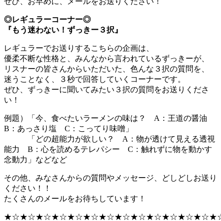
ぜひ、お早めに、メールをお送りください！
◎レギュラーコーナー◎
『もう迷わない！ずっきー３択』
レギュラーでお送りするこちらの企画は、
優柔不断な性格と、みんなから言われているずっきーが、
リスナーの皆さんからいただいた、色んな３択の質問を、
迷うことなく、３秒で回答していくコーナーです。
ぜひ、ずっきーに聞いてみたい３択の質問をお送りくださ
い！
例題）「今、食べたいラーメンの味は？ A：王道の醤油
B：あっさり塩 C：こってり味噌」
「どの超能力が欲しい？ A：物が透けて見える透視
能力 B：心を読めるテレパシー C：触れずに物を動かす
念動力」などなど
その他、みなさんからの質問やメッセージ、どしどしお送り
ください！！
たくさんのメールをお待ちしています！
★☆★☆★☆★☆★☆★☆★☆★☆★☆★☆★☆★☆★☆★