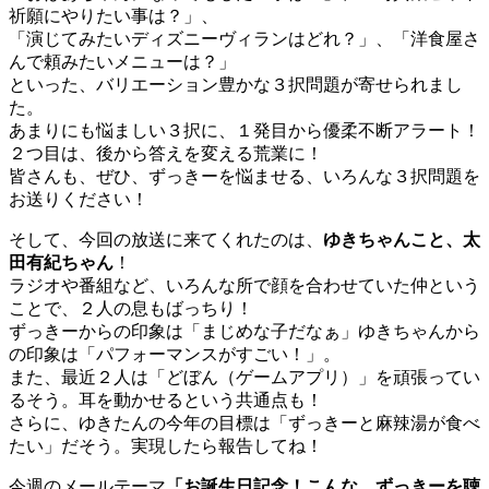
祈願にやりたい事は？」、
「演じてみたいディズニーヴィランはどれ？」、「洋食屋さ
んで頼みたいメニューは？」
といった、バリエーション豊かな３択問題が寄せられまし
た。
あまりにも悩ましい３択に、１発目から優柔不断アラート！
２つ目は、後から答えを変える荒業に！
皆さんも、ぜひ、ずっきーを悩ませる、いろんな３択問題を
お送りください！
そして、今回の放送に来てくれたのは、
ゆきちゃんこと、太
田有紀ちゃん
！
ラジオや番組など、いろんな所で顔を合わせていた仲という
ことで、２人の息もばっちり！
ずっきーからの印象は「まじめな子だなぁ」ゆきちゃんから
の印象は「パフォーマンスがすごい！」。
また、最近２人は「どぼん（ゲームアプリ）」を頑張ってい
るそう。耳を動かせるという共通点も！
さらに、ゆきたんの今年の目標は「ずっきーと麻辣湯が食べ
たい」だそう。実現したら報告してね！
今週のメールテーマ
「お誕生日記念！こんな、ずっきーを聴