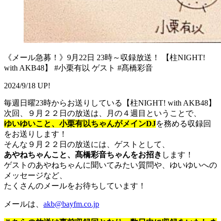
《メール急募！》9月22日 23時～収録放送！ 【柱NIGHT!
with AKB48】 #小栗有以 ゲスト #髙橋彩音
2024/9/18 UP!
毎週日曜23時からお送りしている【柱NIGHT! with AKB48】
次回、９月２２日の放送は、月の４週目ということで、
ゆいゆいこと、小栗有以ちゃんがメインDJ
を務める収録回
をお送りします！
そんな９月２２日の放送には、ゲストとして、
あやねちゃんこと、髙橋彩音ちゃんをお招き
します！
ゲストのあやねちゃんに聞いてみたい質問や、ゆいゆいへの
メッセージなど、
たくさんのメールをお待ちしています！
メールは、
akb@bayfm.co.jp