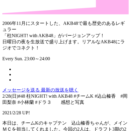
2006年11月にスタートした、AKB48で最も歴史のあるレギ
ュラー
「柱NIGHT! with AKB48」がバージョンアップ！
日曜日の夜を生放送で盛り上げます。リアルなAKB48にラ
ジオでコネクト！
Every Sun. 23:00～24:00
メッセージを送る
最新の放送を聴く
2/28(日)#48 柱NIGHT! with AKB48 #チームK #込山榛香 #岡
田梨奈 #小林蘭 #ドラ３ 感想と写真
2021/2/28 UP!
本日は、チームKのキャプテン 込山榛香ちゃんが、メイン
ＭＣを担当してくれました。今回の2人は、ドラフト3期の2