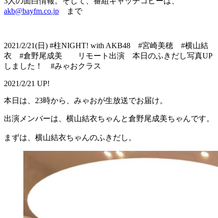
3人の面白情報。そして、番組キャッチコピーは、
akb@bayfm.co.jp
まで
2021/2/21(日) #柱NIGHT! with AKB48 #宮崎美穂 #横山結
衣 #倉野尾成美 リモート出演 本日のふきだし写真UP
しました！ #みゃおクラス
2021/2/21 UP!
本日は、23時から、みゃおが生放送でお届け。
出演メンバーは、横山結衣ちゃんと倉野尾成美ちゃんです。
まずは、横山結衣ちゃんのふきだし。