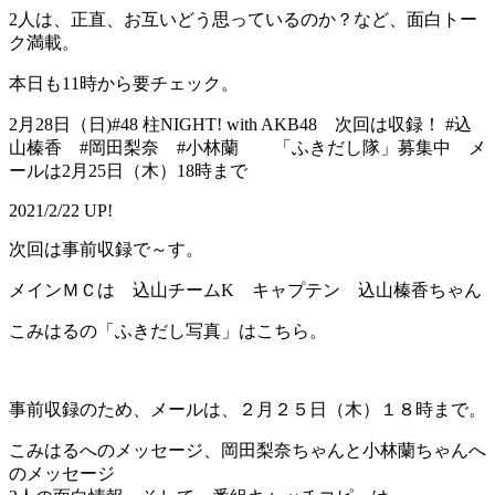
2人は、正直、お互いどう思っているのか？など、面白トー
ク満載。
本日も11時から要チェック。
2月28日（日)#48 柱NIGHT! with AKB48 次回は収録！ #込
山榛香 #岡田梨奈 #小林蘭 「ふきだし隊」募集中 メ
ールは2月25日（木）18時まで
2021/2/22 UP!
次回は事前収録で～す。
メインＭＣは 込山チームK キャプテン 込山榛香ちゃん
こみはるの「ふきだし写真」はこちら。
事前収録のため、メールは、２月２５日（木）１８時まで。
こみはるへのメッセージ、岡田梨奈ちゃんと小林蘭ちゃんへ
のメッセージ