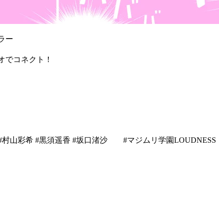
ラー
ジオでコネクト！
Jは、#村山彩希 #黒須遥香 #坂口渚沙 #マジムリ学園LOUDNES