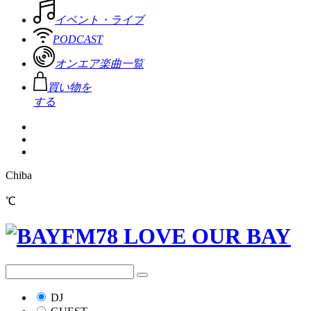
イベント・ライブ
PODCAST
オンエア楽曲一覧
買い物を
する
Chiba
℃
DJ