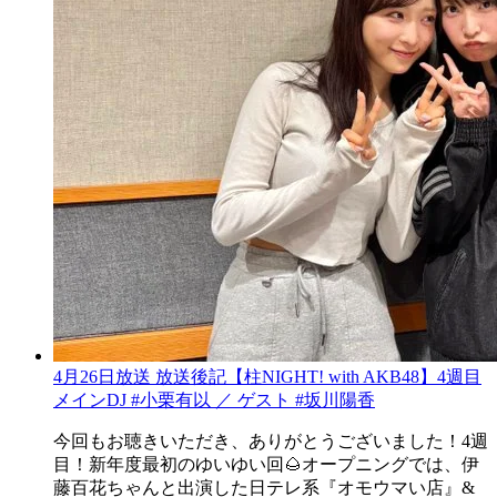
4月26日放送 放送後記【柱NIGHT! with AKB48】4週目
メインDJ #小栗有以 ／ ゲスト #坂川陽香
今回もお聴きいただき、ありがとうございました！4週
目！新年度最初のゆいゆい回🌰オープニングでは、伊
藤百花ちゃんと出演した日テレ系『オモウマい店』&