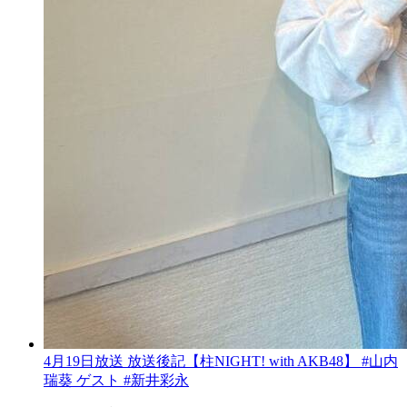
4月19日放送 放送後記【柱NIGHT! with AKB48】 #山内
瑞葵 ゲスト #新井彩永