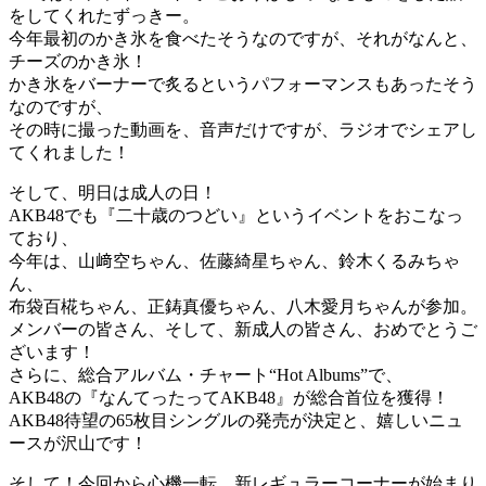
をしてくれたずっきー。
今年最初のかき氷を食べたそうなのですが、それがなんと、
チーズのかき氷！
かき氷をバーナーで炙るというパフォーマンスもあったそう
なのですが、
その時に撮った動画を、音声だけですが、ラジオでシェアし
てくれました！
そして、明日は成人の日！
AKB48でも『二十歳のつどい』というイベントをおこなっ
ており、
今年は、山﨑空ちゃん、佐藤綺星ちゃん、鈴木くるみちゃ
ん、
布袋百椛ちゃん、正鋳真優ちゃん、八木愛月ちゃんが参加。
メンバーの皆さん、そして、新成人の皆さん、おめでとうご
ざいます！
さらに、総合アルバム・チャート“Hot Albums”で、
AKB48の『なんてったってAKB48』が総合首位を獲得！
AKB48待望の65枚目シングルの発売が決定と、嬉しいニュ
ースが沢山です！
そして！今回から心機一転、新レギュラーコーナーが始まり