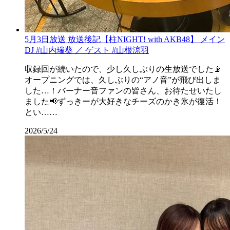
5月3日放送 放送後記【柱NIGHT! with AKB48】 メイン
DJ #山内瑞葵 ／ ゲスト #山根涼羽
収録回が続いたので、少し久しぶりの生放送でした📡
オープニングでは、久しぶりの“アノ音”が飛び出しま
した…！バーナー音ファンの皆さん、お待たせいたし
ました📢ずっきーが大好きなチーズのかき氷が復活！
とい……
2026/5/24