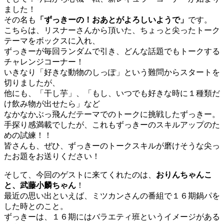
ました！
その名も
「ずっきーの！おあとがよろしいようで」
です。
こちらは、リスナーさんから頂いた、ちょっと尖ったトーク
テーマをボックスに入れ、
ずっきーが毎回ランダムで引き、どんな話題でもトークする
チャレンジコーナー！
いきなり「好きな動物のしっぽ」という難問からスタートを
切りましたが、
他にも、「干し芋」、「もし、いつでも好きな時に１種類だ
け飲み物が出せたら」など
なかなかぶっ飛んだテーマでのトークに挑戦したずっきー。
手探り感満載でしたが、これもずっきーのスキルアップのた
めの試練！！
皆さんも、ぜひ、ずっきーのトークスキルが磨けそうな尖っ
たお題をお送りください！
そして、今回のゲストに来てくれたのは、
おりんちゃんこ
と、武藤小麟ちゃん
！
最近の思い出といえば、ミツカンさんの番組で１６期鍋パを
した時とのこと。
ずっきーは、１６期にはバラエティ班というイメージがある