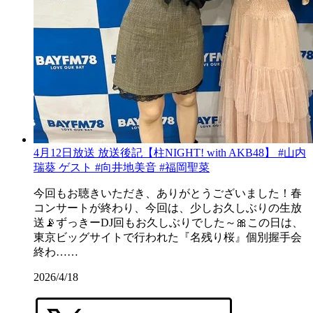
4月12日放送 放送後記【柱NIGHT! with AKB48】 #山内
瑞葵 ゲスト #向井地美音 #福岡聖菜
今回もお聴きいただき、ありがとうございました！春
コンサートが終わり、今回は、少しお久しぶりの生放
送📡ずっきーDJ回もお久しぶりでした～🎀この日は、
東京ビッグサイトで行われた『名残り桜』個別握手会
終わ……
2026/4/18