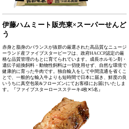
伊藤ハムミート販売東×スーパーせんど
う
赤身と脂身のバランスが抜群の厳選された高品質なニュージ
ーランド産ファイブスタービーフは、政府HACCP認定の厳
格な品質管理のもとに育てられています。成長ホルモン剤・
遺伝子組換飼料・動物性飼料は一切使用せず、自然な環境で
健康的に育った牛肉です。独自輸入をして中間流通を省くこ
とで、一般的な輸入牛よりも短時間で日本に届き、鮮度の良
いうちに真空包装&フローズンにてお客様にお届けいたしま
す。『ファイブスターロースステーキ4枚✕5名』