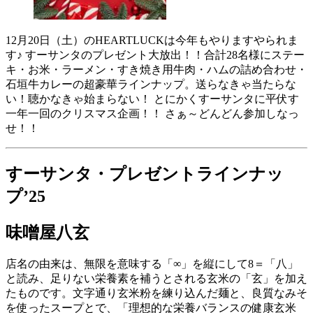
12月20日（土）のHEARTLUCKは今年もやりますやられま
す♪ すーサンタのプレゼント大放出！！合計28名様にステー
キ・お米・ラーメン・すき焼き用牛肉・ハムの詰め合わせ・
石垣牛カレーの超豪華ラインナップ。送らなきゃ当たらな
い！聴かなきゃ始まらない！ とにかくすーサンタに平伏す
一年一回のクリスマス企画！！ さぁ～どんどん参加しなっ
せ！！
すーサンタ・プレゼントラインナッ
プ’25
味噌屋八玄
店名の由来は、無限を意味する「∞」を縦にして8＝「八」
と読み、足りない栄養素を補うとされる玄米の「玄」を加え
たものです。文字通り玄米粉を練り込んだ麺と、良質なみそ
を使ったスープとで、「理想的な栄養バランスの健康玄米