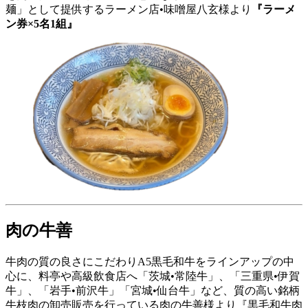
麺」として提供するラーメン店•味噌屋八玄様より
『ラーメ
ン券×5名1組』
肉の牛善
牛肉の質の良さにこだわりA5黒毛和牛をラインアップの中
心に、料亭や高級飲食店へ「茨城•常陸牛」、「三重県•伊賀
牛」、「岩手•前沢牛」「宮城•仙台牛」など、質の高い銘柄
牛枝肉の卸売販売を行っている肉の牛善様より『黒毛和牛肉