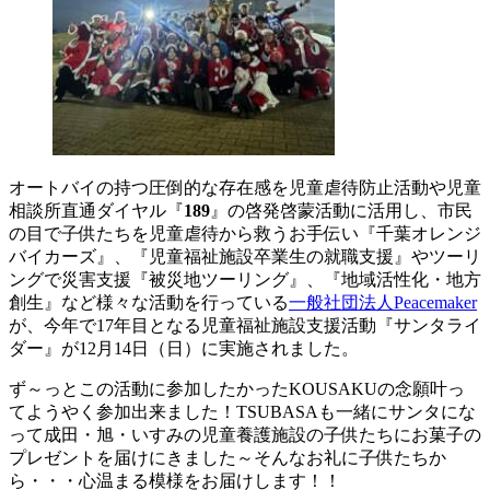
オートバイの持つ圧倒的な存在感を児童虐待防止活動や児童
相談所直通ダイヤル『
189
』の啓発啓蒙活動に活用し、市民
の目で子供たちを児童虐待から救うお手伝い『千葉オレンジ
バイカーズ』、『児童福祉施設卒業生の就職支援』やツーリ
ングで災害支援『被災地ツーリング』、『地域活性化・地方
創生』など様々な活動を行っている
一般社団法人Peacemaker
が、今年で17年目となる児童福祉施設支援活動『サンタライ
ダー』が12月14日（日）に実施されました。
ず～っとこの活動に参加したかったKOUSAKUの念願叶っ
てようやく参加出来ました！TSUBASAも一緒にサンタにな
って成田・旭・いすみの児童養護施設の子供たちにお菓子の
プレゼントを届けにきました～そんなお礼に子供たちか
ら・・・心温まる模様をお届けします！！