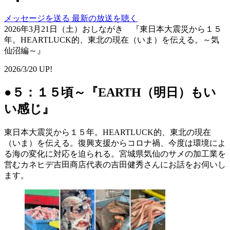
メッセージを送る
最新の放送を聴く
2026年3月21日（土）おしながき 『東日本大震災から１５
年。HEARTLUCK的、東北の現在（いま）を伝える。～気
仙沼編～』
2026/3/20 UP!
●５：１５頃～『EARTH（明日）もい
い感じ』
東日本大震災から１５年。HEARTLUCK的、東北の現在
（いま）を伝える。復興支援からコロナ禍、今度は環境によ
る海の変化に対応を迫られる。宮城県気仙のサメの加工業を
営むカネヒデ吉田商店代表の吉田健秀さんにお話をお伺いし
ます。