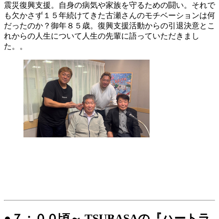
震災復興支援。自身の病気や家族を守るための闘い。それで
も欠かさず１５年続けてきた古瀬さんのモチベーションは何
だったのか？御年８５歳。復興支援活動からの引退決意とこ
れからの人生について人生の先輩に語っていただきまし
た。。
●７：００頃～ TSUBASAの『ハートラ