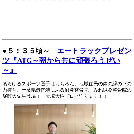
●５：３５頃～
エートラックプレゼン
ツ『ATG～朝から共に頑張ろうぜい
～』
あらゆるスポーツ選手はもちろん、地域住民の体の縁の下の
力持ち。千葉県最南端にある鍼灸整骨院。みね鍼灸整骨院の
峯龍太先生登場！ 大塚大樹プロと迫ります！！