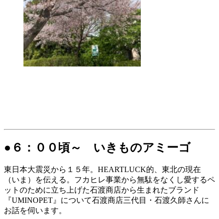
●６：００頃～ いきものアミーゴ
東日本大震災から１５年。HEARTLUCK的、東北の現在
（いま）を伝える。フカヒレ事業から無駄をなくし愛するペ
ットのために立ち上げた石渡商店から生まれたブランド
『UMINOPET』について石渡商店三代目・石渡久師さんに
お話を伺います。