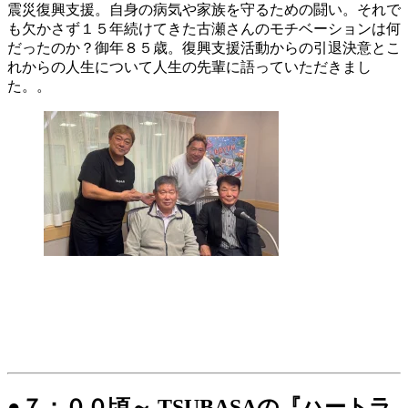
震災復興支援。自身の病気や家族を守るための闘い。それで
も欠かさず１５年続けてきた古瀬さんのモチベーションは何
だったのか？御年８５歳。復興支援活動からの引退決意とこ
れからの人生について人生の先輩に語っていただきまし
た。。
●７：００頃～ TSUBASAの『ハートラ