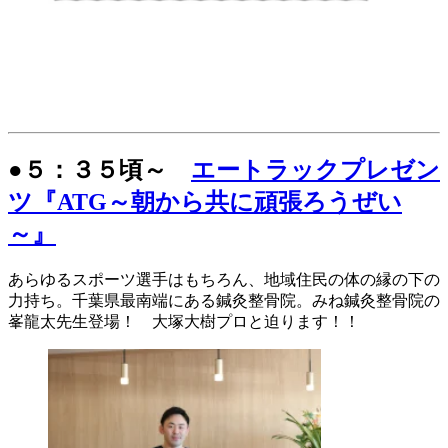
●５：３５頃～
エートラックプレゼン
ツ『ATG～朝から共に頑張ろうぜい
～』
あらゆるスポーツ選手はもちろん、地域住民の体の縁の下の
力持ち。千葉県最南端にある鍼灸整骨院。みね鍼灸整骨院の
峯龍太先生登場！ 大塚大樹プロと迫ります！！