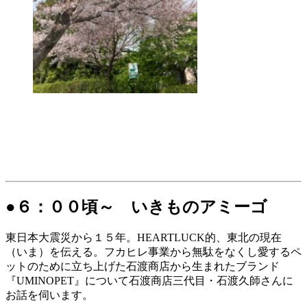
●６：００頃～ いきものアミーゴ
東日本大震災から１５年。HEARTLUCK的、東北の現在
（いま）を伝える。フカヒレ事業から無駄をなくし愛するペ
ットのために立ち上げた石渡商店から生まれたブランド
『UMINOPET』について石渡商店三代目・石渡久師さんに
お話を伺います。