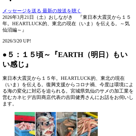
メッセージを送る
最新の放送を聴く
2026年3月21日（土）おしながき 『東日本大震災から１５
年。HEARTLUCK的、東北の現在（いま）を伝える。～気
仙沼編～』
2026/3/20 UP!
●５：１５頃～『EARTH（明日）もい
い感じ』
東日本大震災から１５年。HEARTLUCK的、東北の現在
（いま）を伝える。復興支援からコロナ禍、今度は環境によ
る海の変化に対応を迫られる。宮城県気仙のサメの加工業を
営むカネヒデ吉田商店代表の吉田健秀さんにお話をお伺いし
ます。