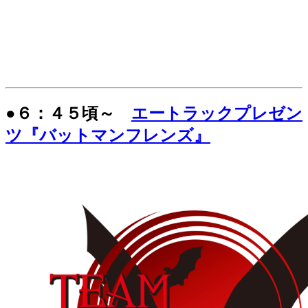
●６：４５頃～
エートラックプレゼン
ツ『バットマンフレンズ』