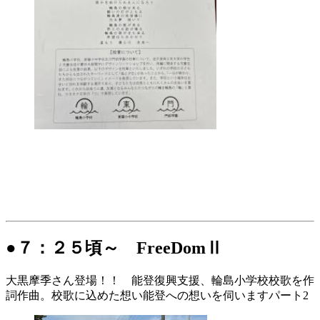
●７：２５頃～ FreeDomⅡ
大黒摩季さん登場！！ 能登復興支援、輪島小学校校歌を作
詞作曲。校歌に込めた想い能登への想いを伺いますパート2