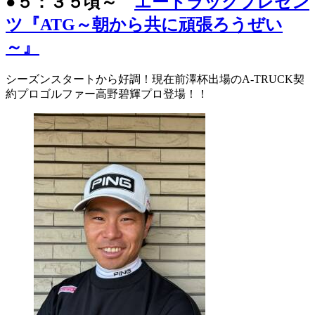
●５：３５頃～
エートラックプレゼン
ツ『ATG～朝から共に頑張ろうぜい
～』
シーズンスタートから好調！現在前澤杯出場のA-TRUCK契
約プロゴルファー高野碧輝プロ登場！！