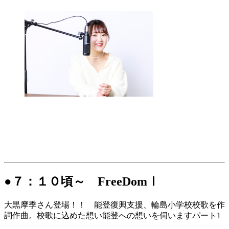
●７：１０頃～ FreeDomⅠ
大黒摩季さん登場！！ 能登復興支援、輪島小学校校歌を作
詞作曲。校歌に込めた想い能登への想いを伺いますパート1