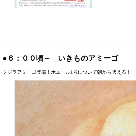
●６：００頃～ いきものアミーゴ
クジラアミーゴ登場！ホエール1号について朝から吠える！