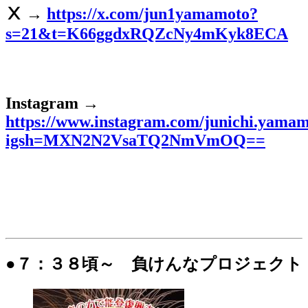
Ⅹ →
https://x.com/jun1yamamoto?
s=21&t=K66ggdxRQZcNy4mKyk8ECA
Instagram →
https://www.instagram.com/junichi.yama
igsh=MXN2N2VsaTQ2NmVmOQ==
●７：３８頃～ 負けんなプロジェクト