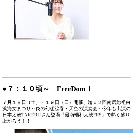
●７：１０頃～ FreeDomⅠ
７月１８日（土）・１９日（日）開催、題６２回南房総祖白
浜海女まつり～炎の幻想絵巻・天空の演奏会～今年も出演の
日本太鼓TAKERUさん登場『最南端和太鼓FES』で熱く盛り
上がろう！！