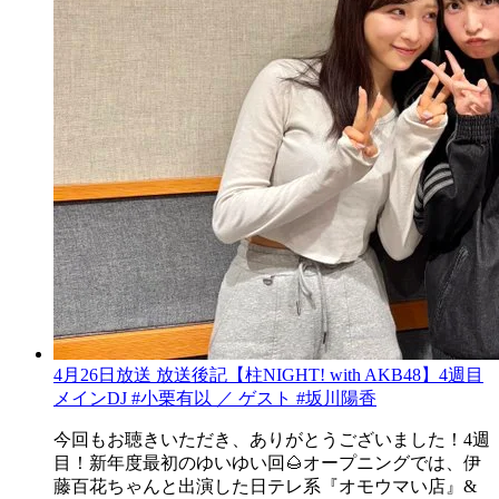
4月26日放送 放送後記【柱NIGHT! with AKB48】4週目
メインDJ #小栗有以 ／ ゲスト #坂川陽香
今回もお聴きいただき、ありがとうございました！4週
目！新年度最初のゆいゆい回🌰オープニングでは、伊
藤百花ちゃんと出演した日テレ系『オモウマい店』&