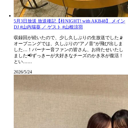
5月3日放送 放送後記【柱NIGHT! with AKB48】 メイン
DJ #山内瑞葵 ／ ゲスト #山根涼羽
収録回が続いたので、少し久しぶりの生放送でした📡
オープニングでは、久しぶりの“アノ音”が飛び出しま
した…！バーナー音ファンの皆さん、お待たせいたし
ました📢ずっきーが大好きなチーズのかき氷が復活！
とい……
2026/5/24