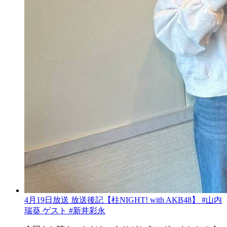
4月19日放送 放送後記【柱NIGHT! with AKB48】 #山内
瑞葵 ゲスト #新井彩永