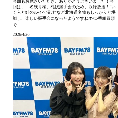
今回もお聴きいただき、ありがとうございました！今
回は、「名残り桜」札幌握手会のため、収録放送！“い
くらと鮭のルイベ漬け”など北海道名物もしっかりと堪
能し、楽しい握手会になったようですね🐟🤝番組冒頭
で……
2026/4/26