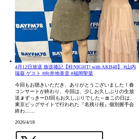
4月12日放送 放送後記【柱NIGHT! with AKB48】 #山内
瑞葵 ゲスト #向井地美音 #福岡聖菜
今回もお聴きいただき、ありがとうございました！春
コンサートが終わり、今回は、少しお久しぶりの生放
送📡ずっきーDJ回もお久しぶりでした～🎀この日は、
東京ビッグサイトで行われた『名残り桜』個別握手会
終わ……
2026/4/18