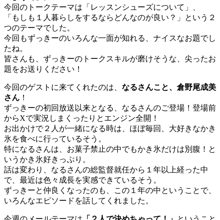
今回のトークテーマは「レッスンシューズについて」、
「もしも１人暮らしをするならどんなのが良い？」という２
つのテーマでした。
今回もずっきーのいろんな一面が知れる、ナイスなお題でし
たね。
皆さんも、ずっきーのトークスキルが磨けそうな、尖ったお
題をお送りください！
今回のゲストに来てくれたのは、
なるさんこと、倉野尾成美
さん
！
ずっきーの初回放送以来となる、なるさんのご登場！登場前
からXで実況しまくったりとエンジン全開！
お出かけで２人が一緒になる時は、ほぼ毎回、大好きなかき
氷を食べに行っているそう。
特になるさんは、お菓子禁止の中でもかき氷だけは別腹！と
いうかき氷好きっぷり。
話は変わり、なるさんの総監督就任から１年以上経った中
で、最近は色々成長を実感できているそう。
ずっきーと仲良くなったのも、この１年の中ということで、
いろんなエピソードを話してくれました。
今週のメールテーマは
「２人で決めちゃって！」
ということ