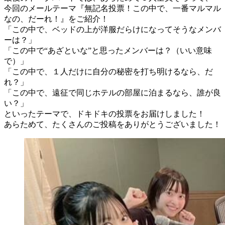
今回のメールテーマ『無記名投票！この中で、一番マルマル
なの、だーれ！』をご紹介！
「この中で、ベッドの上が洋服だらけになってそうなメンバ
ーは？」
「この中で“あざといな”と思ったメンバーは？（いい意味
で）」
「この中で、１人だけに自分の秘密を打ち明けるなら、だ
れ？」
「この中で、遠征で同じホテルの部屋に泊まるなら、誰が良
い？」
といったテーマで、ドキドキの投票をお届けしました！
あらためて、たくさんのご投稿をありがとうございました！