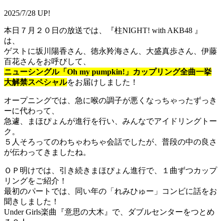
2025/7/28 UP!
本日７月２０日の放送では、『柱NIGHT! with AKB48 』
は、
ゲストに坂川陽香さん、徳永羚海さん、大盛真歩さん、伊藤
百花さんをお呼びして、
ニューシングル「Oh my pumpkin!」カップリング全曲一挙
大解禁スペシャル
をお届けしました！
オープニングでは、急に喉の調子が悪くなっちゃったずっき
ーに代わって、
急遽、まほぴょんが進行を行い、みんなでアイドリングトー
ク。
５人そろってのわちゃわちゃ会話でしたが、普段の中の良さ
が伝わってきましたね。
ＯＰ明けでは、引き続きまほぴょん進行で、１曲ずつカップ
リングをご紹介！
最初のパートでは、同い年の「れみひゅー」コンビに話をお
聞きしました！
Under Girls楽曲『意思の大木』で、ダブルセンターをつとめ