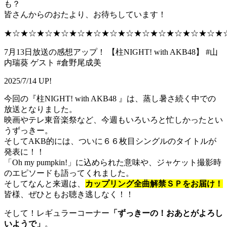
も？
皆さんからのおたより、お待ちしています！
★☆★☆★☆★☆★☆★☆★☆★☆★☆★☆★☆★☆★☆★
7月13日放送の感想アップ！ 【柱NIGHT! with AKB48】 #山
内瑞葵 ゲスト #倉野尾成美
2025/7/14 UP!
今回の『柱NIGHT! with AKB48 』は、蒸し暑さ続く中での
放送となりました。
映画やテレ東音楽祭など、今週もいろいろと忙しかったとい
うずっきー。
そしてAKB的には、ついに６６枚目シングルのタイトルが
発表に！！
「Oh my pumpkin!」に込められた意味や、ジャケット撮影時
のエピソードも語ってくれました。
そしてなんと来週は、
カップリング全曲解禁ＳＰをお届け！
皆様、ぜひともお聴き逃しなく！！
そして！レギュラーコーナー
「ずっきーの！おあとがよろし
いようで」
。