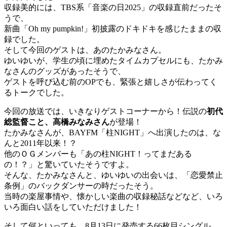
収録美的には、TBS系「音楽の日2025」の収録直前だったそ
うで、
新曲「Oh my pumpkin!」初披露のドキドキを感じたままの収
録でした。
そして今回のゲストは、あのたかみなさん。
ゆいゆいが、学生の頃に埋めたタイムカプセルにも、たかみ
なさんのグッズがあったそうで、
ゲストを呼び込む前のOPでも、緊張と嬉しさが伝わってく
るトークでした。
今回の放送では、いきなりゲストコーナーから！伝説の
初代
総監督こと、高橋みなみさん
が登場！
たかみなさんが、BAYFM「柱NIGHT」へ出演したのは、な
んと2011年以来！？
他のＯＧメンバーも「あの柱NIGHT！ってまだある
の！？」と驚いていたそうですよ。
そんな、たかみなさんと、ゆいゆいの出会いは、「恋愛禁止
条例」のバックダンサーの時だったそう。
当時の楽屋事情や、懐かしい楽曲の収録秘話などなど、いろ
いろ面白い話をしていただけました！
そして何といっても、8月13日に発売する66枚目シングル