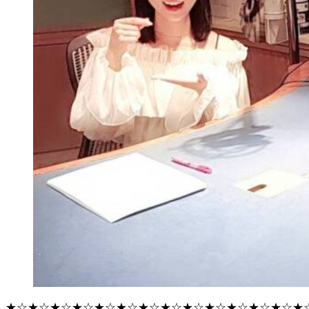
★☆★☆★☆★☆★☆★☆★☆★☆★☆★☆★☆★☆★☆★