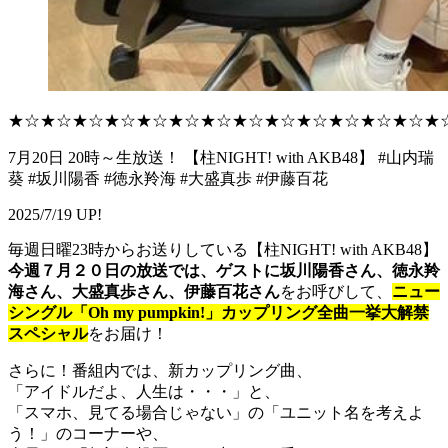
★☆★☆★☆★☆★☆★☆★☆★☆★☆★☆★☆★☆★☆★
7月20日 20時～生放送！ 【柱NIGHT! with AKB48】 #山内瑞
葵 #坂川陽香 #徳永羚海 #大盛真歩 #伊藤百花
2025/7/19 UP!
毎週日曜23時からお送りしている【柱NIGHT! with AKB48】
今週７月２０日の放送では、ゲストに坂川陽香さん、徳永羚
海さん、大盛真歩さん、伊藤百花さん
をお呼びして、
ニュー
シングル「Oh my pumpkin!」カップリング全曲一挙大解禁
スペシャル
をお届け！
さらに！番組内では、新カップリング曲、
「アイドルだよ、人生は・・・」と、
「スマホ、見てる場合じゃない」の「ユニット名を考えよ
う！」のコーナーや、