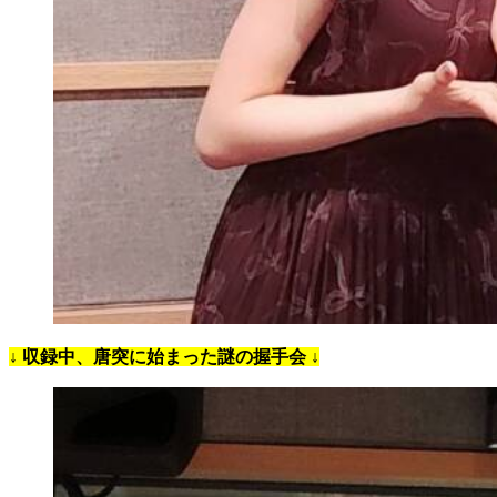
↓ 収録中、唐突に始まった謎の握手会 ↓