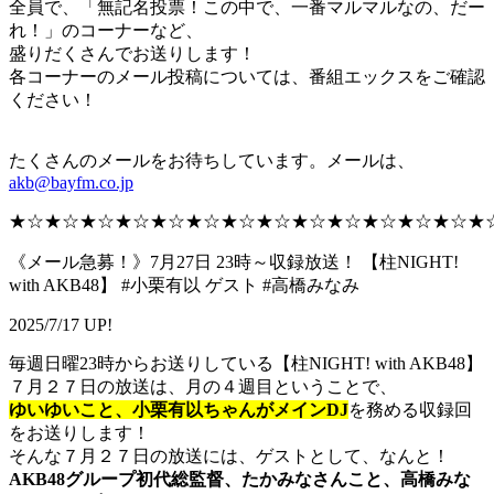
全員で、「無記名投票！この中で、一番マルマルなの、だー
れ！」のコーナーなど、
盛りだくさんでお送りします！
各コーナーのメール投稿については、番組エックスをご確認
ください！
たくさんのメールをお待ちしています。メールは、
akb@bayfm.co.jp
★☆★☆★☆★☆★☆★☆★☆★☆★☆★☆★☆★☆★☆★
《メール急募！》7月27日 23時～収録放送！ 【柱NIGHT!
with AKB48】 #小栗有以 ゲスト #高橋みなみ
2025/7/17 UP!
毎週日曜23時からお送りしている【柱NIGHT! with AKB48】
７月２７日の放送は、月の４週目ということで、
ゆいゆいこと、小栗有以ちゃんがメインDJ
を務める収録回
をお送りします！
そんな７月２７日の放送には、ゲストとして、なんと！
AKB48グループ初代総監督、たかみなさんこと、高橋みな