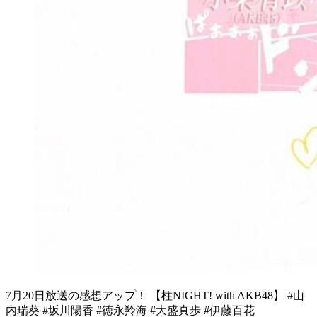
7月20日放送の感想アップ！ 【柱NIGHT! with AKB48】 #山
内瑞葵 #坂川陽香 #徳永羚海 #大盛真歩 #伊藤百花