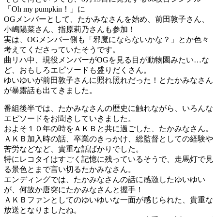
「Oh my pumpkin！」に
OGメンバーとして、たかみなさんを始め、前田敦子さん、
小嶋陽菜さん、指原莉乃さんも参加！
実は、OGメンバー側も「邪魔にならないかな？」とか色々
考えてくださっていたそうです。
曲リハ中、現役メンバーがOGを見る目が動物園みたい…な
ど、おもしろエピソードも盛りだくさん。
ゆいゆいが前田敦子さんに照れ照れだった！とたかみなさん
が暴露話も出てきました。
番組後半では、たかみなさんの歴史に触れながら、いろんな
エピソードをお聞きしていきました。
およそ１０年の時をＡＫＢと共に過ごした、たかみなさん。
ＡＫＢ加入時の話、卒業のきっかけ、総監督としての経験や
苦労などなど、貴重な話ばかりでした。
特にレコタイはすごく記憶に残っているそうで、走馬灯で見
る景色とまで言い切るたかみなさん。
エンディングでは、たかみなさんの話に感激したゆいゆい
が、何故か唐突にたかみなさんと握手！
ＡＫＢファンとしてのゆいゆいな一面が感じられた、貴重な
放送となりましたね。