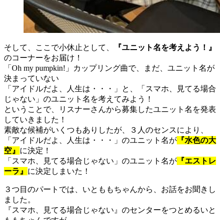
そして、ここで小休止として、
『ユニット名を考えよう！』
のコーナーをお届け！
「Oh my pumpkin!」カップリング曲で、まだ、ユニット名が
決まっていない
「アイドルだよ、人生は・・・」と、「スマホ、見てる場合
じゃない」のユニット名を考えてみよう！
ということで、リスナーさんから募集したユニット名を発表
していきました！
素敵な候補がいくつもありしたが、３人のセンスにより、
「アイドルだよ、人生は・・・」のユニット名が
『水色の大
空』
に決定！
「スマホ、見てる場合じゃない」のユニット名が
『エストレ
ーラ』
に決定しまいた！
３つ目のパートでは、いとももちゃんから、お話をお聞きし
ました。
『スマホ、見てる場合じゃない』のセンターをつとめるいと