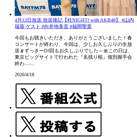
4月12日放送 放送後記【柱NIGHT! with AKB48】 #山内
瑞葵 ゲスト #向井地美音 #福岡聖菜
今回もお聴きいただき、ありがとうございました！春
コンサートが終わり、今回は、少しお久しぶりの生放
送📡ずっきーDJ回もお久しぶりでした～🎀この日は、
東京ビッグサイトで行われた『名残り桜』個別握手会
終わ……
2026/4/18