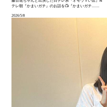
藤百花ちゃんと出演した日テレ系『オモウマい店』&
テレ朝『かまいガチ』のお話を📺『かまいガチ……
2026/5/8