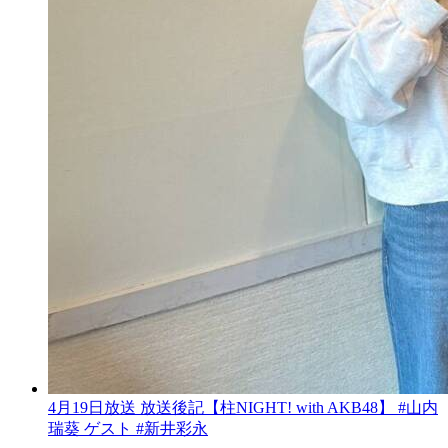
4月19日放送 放送後記【柱NIGHT! with AKB48】 #山内
瑞葵 ゲスト #新井彩永