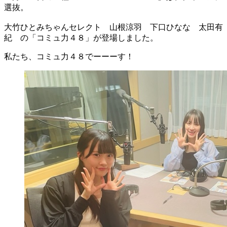
選抜。
大竹ひとみちゃんセレクト 山根涼羽 下口ひなな 太田有
紀 の「コミュ力４８」が登場しました。
私たち、コミュ力４８でーーーす！