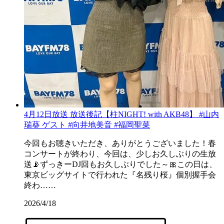
4月12日放送 放送後記【柱NIGHT! with AKB48】 #山内
瑞葵 ゲスト #向井地美音 #福岡聖菜
今回もお聴きいただき、ありがとうございました！春
コンサートが終わり、今回は、少しお久しぶりの生放
送📡ずっきーDJ回もお久しぶりでした～🎀この日は、
東京ビッグサイトで行われた『名残り桜』個別握手会
終わ……
2026/4/18