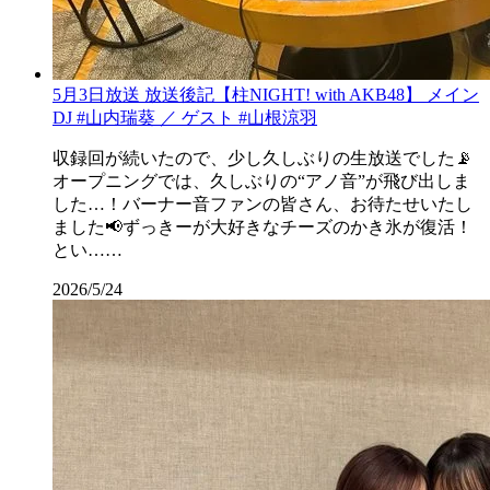
5月3日放送 放送後記【柱NIGHT! with AKB48】 メイン
DJ #山内瑞葵 ／ ゲスト #山根涼羽
収録回が続いたので、少し久しぶりの生放送でした📡
オープニングでは、久しぶりの“アノ音”が飛び出しま
した…！バーナー音ファンの皆さん、お待たせいたし
ました📢ずっきーが大好きなチーズのかき氷が復活！
とい……
2026/5/24