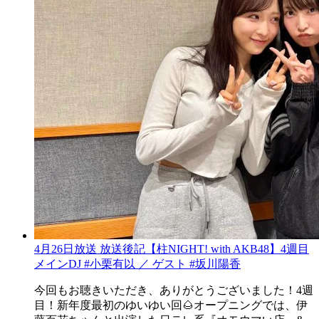
4月26日放送 放送後記【柱NIGHT! with AKB48】4週目
メインDJ #小栗有以 ／ ゲスト #坂川陽香
今回もお聴きいただき、ありがとうございました！4週
目！新年度最初のゆいゆい回🌰オープニングでは、伊