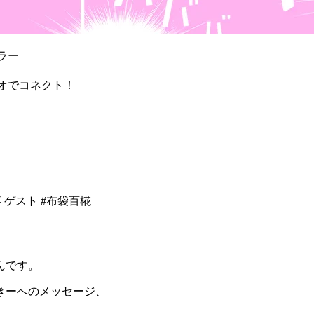
ラー
ジオでコネクト！
瑞葵 ゲスト #布袋百椛
んです。
きーへのメッセージ、