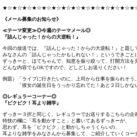
★☆★☆★☆★☆★☆★☆★☆★☆★☆★☆★☆★☆★☆★
《メール募集のお知らせ》
≪テーマ変更≫◎今週のテーマメール◎
『詰んじゃった！からの大逆転！』
今回の放送では、『詰んじゃった！からの大逆転！』と題し
みなさんの「詰んじゃったかもしれない！」というできごと
ずっきーと、ほてちゃんで、知恵を振り絞って、打開方法を
どんな内容でもOKですので、どしどしお送りください！
例題）「ライブに行きたいのに、上司から仕事を振られそう
「彼女の誕生日をうっかり忘れてた！あと２日しかな
◎レギュラーコーナー◎
『ピクピク！耳より雑学』
ずっきー３択と同じく、レギュラーでお送りするこちらの企
特技の欄に「耳を動かすこと」と書いてあるずっきーが、
思わず、耳を「ピクピク」と動かしちゃうくらいの、
耳よりな雑学をみなさんから募集して、ご紹介していくコー