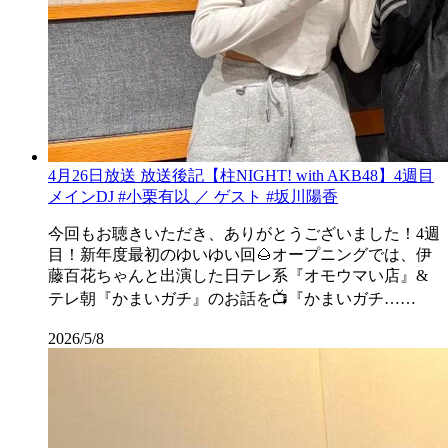
4月26日放送 放送後記【柱NIGHT! with AKB48】4週目
メインDJ #小栗有以 ／ ゲスト #坂川陽香
今回もお聴きいただき、ありがとうございました！4週
目！新年度最初のゆいゆい回🌰オープニングでは、伊
藤百花ちゃんと出演した日テレ系『オモウマい店』&
テレ朝『かまいガチ』のお話を📺『かまいガチ……
2026/5/8