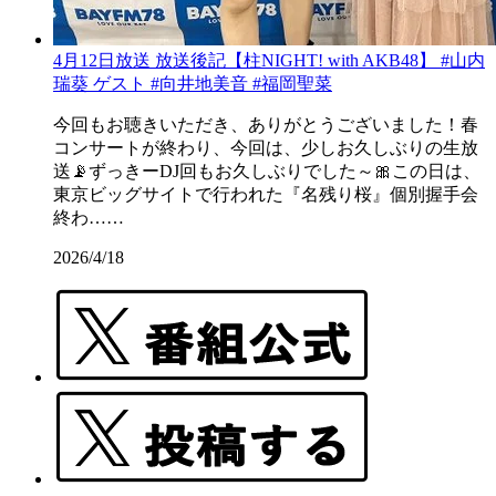
4月12日放送 放送後記【柱NIGHT! with AKB48】 #山内
瑞葵 ゲスト #向井地美音 #福岡聖菜
今回もお聴きいただき、ありがとうございました！春
コンサートが終わり、今回は、少しお久しぶりの生放
送📡ずっきーDJ回もお久しぶりでした～🎀この日は、
東京ビッグサイトで行われた『名残り桜』個別握手会
終わ……
2026/4/18