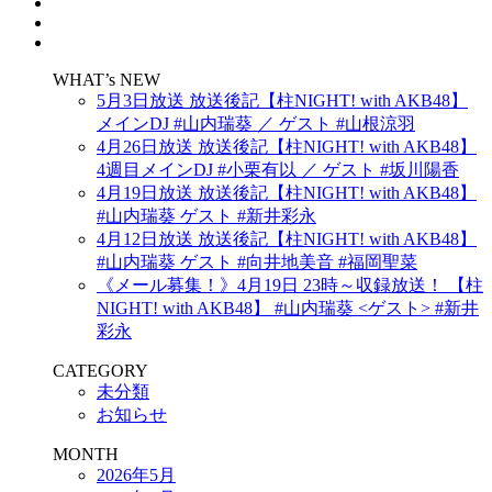
WHAT’s NEW
5月3日放送 放送後記【柱NIGHT! with AKB48】
メインDJ #山内瑞葵 ／ ゲスト #山根涼羽
4月26日放送 放送後記【柱NIGHT! with AKB48】
4週目メインDJ #小栗有以 ／ ゲスト #坂川陽香
4月19日放送 放送後記【柱NIGHT! with AKB48】
#山内瑞葵 ゲスト #新井彩永
4月12日放送 放送後記【柱NIGHT! with AKB48】
#山内瑞葵 ゲスト #向井地美音 #福岡聖菜
《メール募集！》4月19日 23時～収録放送！ 【柱
NIGHT! with AKB48】 #山内瑞葵 <ゲスト> #新井
彩永
CATEGORY
未分類
お知らせ
MONTH
2026年5月