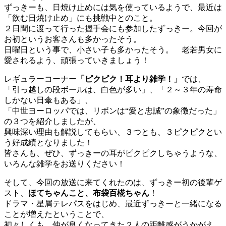
ずっきーも、日焼け止めには気を使っているようで、最近は
「飲む日焼け止め」にも挑戦中とのこと。
２日間に渡って行った握手会にも参加したずっきー。今回が
お初というお客さんも多かったそう。
日曜日という事で、小さい子も多かったそう。 老若男女に
愛されるよう、頑張っていきましょう！
レギュラーコーナー
「ピクピク！耳より雑学！」
では、
「引っ越しの段ボールは、白色が多い」、「２～３年の寿命
しかない日傘もある」、
「中世ヨーロッパでは、リボンは“愛と忠誠”の象徴だった」
の３つを紹介しましたが、
興味深い理由も解説してもらい、３つとも、３ピクピクとい
う好成績となりました！
皆さんも、ぜひ、ずっきーの耳がピクピクしちゃうような、
いろんな雑学をお送りください！
そして、今回の放送に来てくれたのは、ずっきー初の後輩ゲ
スト、
ほてちゃんこと、布袋百椛ちゃん
！
ドラマ・星屑テレパスをはじめ、最近ずっきーと一緒になる
ことが増えたということで、
初々しくも、仲が良くなってきた２人の距離感がうかがえ