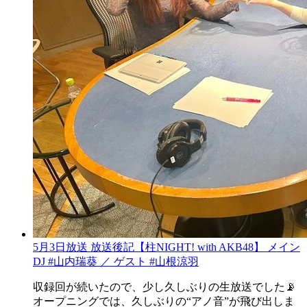
5月3日放送 放送後記【柱NIGHT! with AKB48】 メイン
DJ #山内瑞葵 ／ ゲスト #山根涼羽
収録回が続いたので、少し久しぶりの生放送でした📡
オープニングでは、久しぶりの“アノ音”が飛び出しま