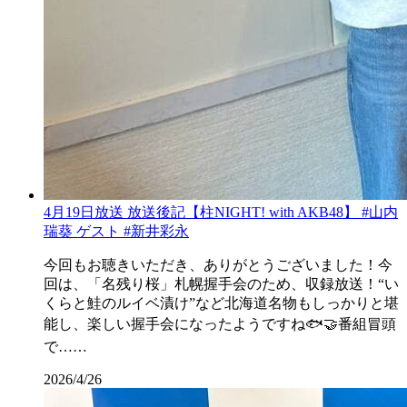
4月19日放送 放送後記【柱NIGHT! with AKB48】 #山内
瑞葵 ゲスト #新井彩永
今回もお聴きいただき、ありがとうございました！今
回は、「名残り桜」札幌握手会のため、収録放送！“い
くらと鮭のルイベ漬け”など北海道名物もしっかりと堪
能し、楽しい握手会になったようですね🐟🤝番組冒頭
で……
2026/4/26