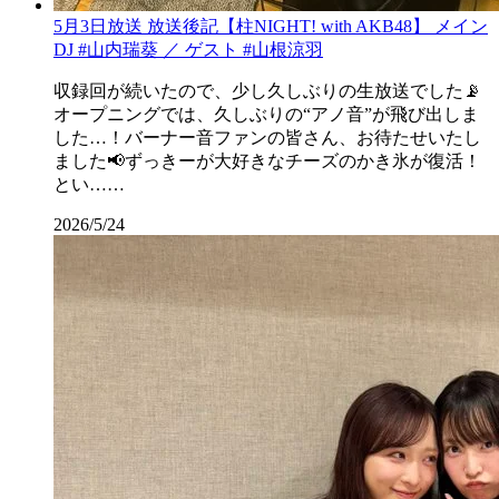
5月3日放送 放送後記【柱NIGHT! with AKB48】 メイン
DJ #山内瑞葵 ／ ゲスト #山根涼羽
収録回が続いたので、少し久しぶりの生放送でした📡
オープニングでは、久しぶりの“アノ音”が飛び出しま
した…！バーナー音ファンの皆さん、お待たせいたし
ました📢ずっきーが大好きなチーズのかき氷が復活！
とい……
2026/5/24