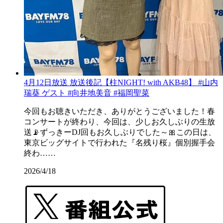
4月12日放送 放送後記【柱NIGHT! with AKB48】 #山内
瑞葵 ゲスト #向井地美音 #福岡聖菜
今回もお聴きいただき、ありがとうございました！春
コンサートが終わり、今回は、少しお久しぶりの生放
送📡ずっきーDJ回もお久しぶりでした～🎀この日は、
東京ビッグサイトで行われた『名残り桜』個別握手会
終わ……
2026/4/18