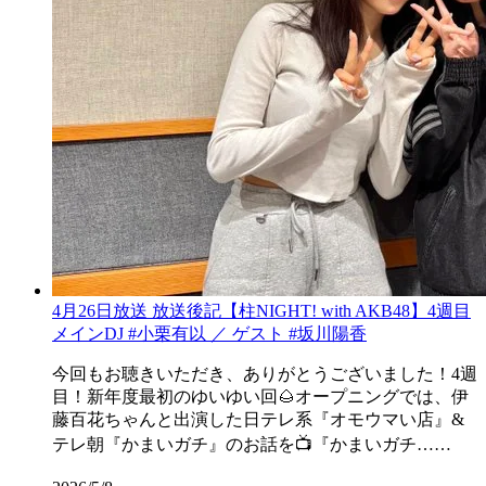
4月26日放送 放送後記【柱NIGHT! with AKB48】4週目
メインDJ #小栗有以 ／ ゲスト #坂川陽香
今回もお聴きいただき、ありがとうございました！4週
目！新年度最初のゆいゆい回🌰オープニングでは、伊
藤百花ちゃんと出演した日テレ系『オモウマい店』&
テレ朝『かまいガチ』のお話を📺『かまいガチ……