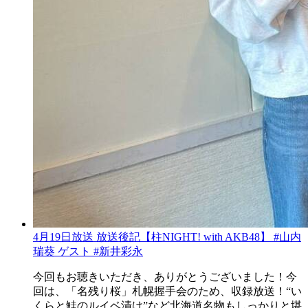
4月19日放送 放送後記【柱NIGHT! with AKB48】 #山内
瑞葵 ゲスト #新井彩永
今回もお聴きいただき、ありがとうございました！今
回は、「名残り桜」札幌握手会のため、収録放送！“い
くらと鮭のルイベ漬け”など北海道名物もしっかりと堪