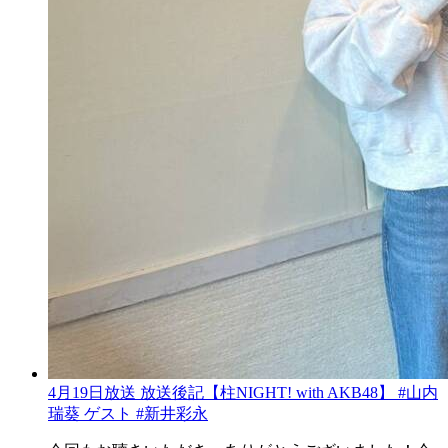
4月19日放送 放送後記【柱NIGHT! with AKB48】 #山内
瑞葵 ゲスト #新井彩永