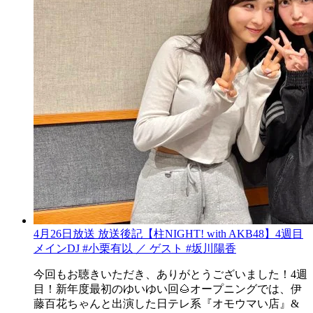
4月26日放送 放送後記【柱NIGHT! with AKB48】4週目
メインDJ #小栗有以 ／ ゲスト #坂川陽香
今回もお聴きいただき、ありがとうございました！4週
目！新年度最初のゆいゆい回🌰オープニングでは、伊
藤百花ちゃんと出演した日テレ系『オモウマい店』&