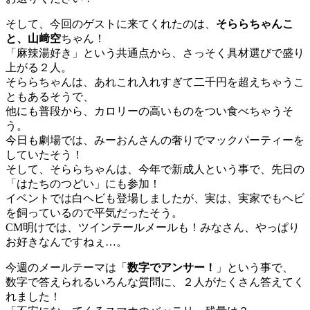
そして、今回のゲストに来てくれたのは、
そららちゃんこ
と、山﨑空
ちゃん！
「麻辣湯好き」という共通点から、さっそく具材選びで盛り
上がる２人。
そららちゃんは、あれこれ入れすぎて二千円を超えちゃうこ
ともあるそうで、
他にも普段から、カロリーの高いものをつい食べちゃうそ
う。
今日も劇場では、みーおんさんの奢りでマックパーティーを
していたそう！
そして、そららちゃんは、今年で新成人という事で、先日の
「はたちのつどい」にも参加！
イベントでは白ヘビも登場しましたが、実は、実家でもヘビ
を飼っているので平気だったそう。
CM明けでは、ツインテールメールも！みなさん、やっぱり
お好きなんですねぇ…。
今週のメールテーマは「
数字でアンサー！
」という事で、
数字で答えられるいろんな質問に、２人がたくさん答えてく
れました！