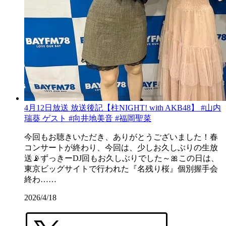
4月12日放送 放送後記【柱NIGHT! with AKB48】 #山内
瑞葵 ゲスト #向井地美音 #福岡聖菜
今回もお聴きいただき、ありがとうございました！春
コンサートが終わり、今回は、少しお久しぶりの生放
送📡ずっきーDJ回もお久しぶりでした～🎀この日は、
東京ビッグサイトで行われた『名残り桜』個別握手会
終わ……
2026/4/18