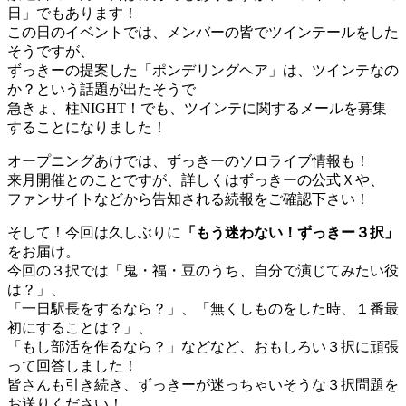
日」でもあります！
この日のイベントでは、メンバーの皆でツインテールをした
そうですが、
ずっきーの提案した「ポンデリングヘア」は、ツインテなの
か？という話題が出たそうで
急きょ、柱NIGHT！でも、ツインテに関するメールを募集
することになりました！
オープニングあけでは、ずっきーのソロライブ情報も！
来月開催とのことですが、詳しくはずっきーの公式Ｘや、
ファンサイトなどから告知される続報をご確認下さい！
そして！今回は久しぶりに
「もう迷わない！ずっきー３択」
をお届け。
今回の３択では「鬼・福・豆のうち、自分で演じてみたい役
は？」、
「一日駅長をするなら？」、「無くしものをした時、１番最
初にすることは？」、
「もし部活を作るなら？」などなど、おもしろい３択に頑張
って回答しました！
皆さんも引き続き、ずっきーが迷っちゃいそうな３択問題を
お送りください！