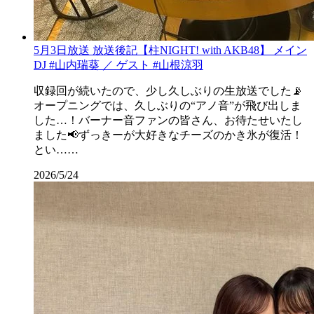
5月3日放送 放送後記【柱NIGHT! with AKB48】 メイン
DJ #山内瑞葵 ／ ゲスト #山根涼羽
収録回が続いたので、少し久しぶりの生放送でした📡
オープニングでは、久しぶりの“アノ音”が飛び出しま
した…！バーナー音ファンの皆さん、お待たせいたし
ました📢ずっきーが大好きなチーズのかき氷が復活！
とい……
2026/5/24