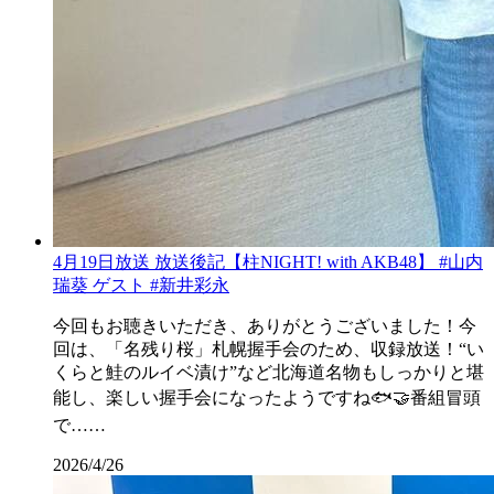
4月19日放送 放送後記【柱NIGHT! with AKB48】 #山内
瑞葵 ゲスト #新井彩永
今回もお聴きいただき、ありがとうございました！今
回は、「名残り桜」札幌握手会のため、収録放送！“い
くらと鮭のルイベ漬け”など北海道名物もしっかりと堪
能し、楽しい握手会になったようですね🐟🤝番組冒頭
で……
2026/4/26