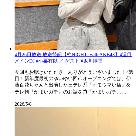
4月26日放送 放送後記【柱NIGHT! with AKB48】4週目
メインDJ #小栗有以 ／ ゲスト #坂川陽香
今回もお聴きいただき、ありがとうございました！4週
目！新年度最初のゆいゆい回🌰オープニングでは、伊
藤百花ちゃんと出演した日テレ系『オモウマい店』&
テレ朝『かまいガチ』のお話を📺『かまいガチ……
2026/5/8