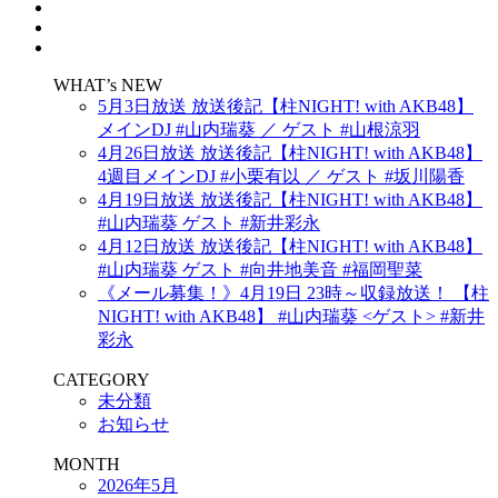
WHAT’s NEW
5月3日放送 放送後記【柱NIGHT! with AKB48】
メインDJ #山内瑞葵 ／ ゲスト #山根涼羽
4月26日放送 放送後記【柱NIGHT! with AKB48】
4週目メインDJ #小栗有以 ／ ゲスト #坂川陽香
4月19日放送 放送後記【柱NIGHT! with AKB48】
#山内瑞葵 ゲスト #新井彩永
4月12日放送 放送後記【柱NIGHT! with AKB48】
#山内瑞葵 ゲスト #向井地美音 #福岡聖菜
《メール募集！》4月19日 23時～収録放送！ 【柱
NIGHT! with AKB48】 #山内瑞葵 <ゲスト> #新井
彩永
CATEGORY
未分類
お知らせ
MONTH
2026年5月