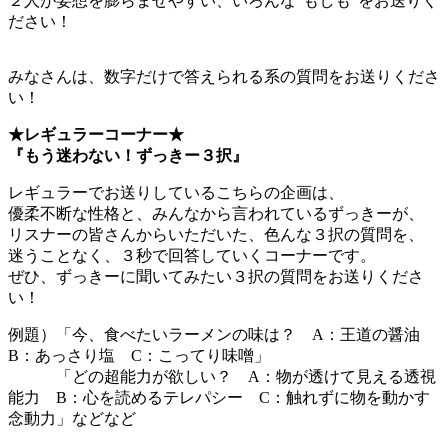
２人が妄想を膨らませやすい、いろんな“もしも”をお送りく
ださい！
みなさんは、数字だけで答えられる系の質問をお送りくださ
い！
★レギュラーコーナー★
『もう迷わない！ずっきー３択』
レギュラーでお送りしているこちらの企画は、
優柔不断な性格と、みんなから言われているずっきーが、
リスナーの皆さんからいただいた、色んな３択の質問を、
迷うことなく、３秒で回答していくコーナーです。
ぜひ、ずっきーに聞いてみたい３択の質問をお送りくださ
い！
例題）「今、食べたいラーメンの味は？ A：王道の醤油
B：あっさり塩 C：こってり味噌」
「どの超能力が欲しい？ A：物が透けて見える透視
能力 B：心を読めるテレパシー C：触れずに物を動かす
念動力」などなど