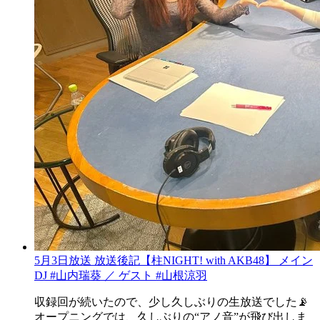
5月3日放送 放送後記【柱NIGHT! with AKB48】 メイン
DJ #山内瑞葵 ／ ゲスト #山根涼羽
収録回が続いたので、少し久しぶりの生放送でした📡
オープニングでは、久しぶりの“アノ音”が飛び出しま