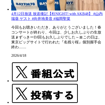
4月12日放送 放送後記【柱NIGHT! with AKB48】 #山内
瑞葵 ゲスト #向井地美音 #福岡聖菜
今回もお聴きいただき、ありがとうございました！春
コンサートが終わり、今回は、少しお久しぶりの生放
送📡ずっきーDJ回もお久しぶりでした～🎀この日は、
東京ビッグサイトで行われた『名残り桜』個別握手会
終わ……
2026/4/18