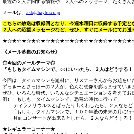
最近の２人に関する情報や、２人へのメッセージ、たくさん
メールは、
akb@bayfm.co.jp
こちらの放送は収録回となり、今週水曜日に収録する予定と
２人への応援メッセージなど、ぜひ、すぐにメールにてお送
★☆★☆★☆★☆★☆★☆★☆★☆★☆★☆★☆★☆★☆★
《メール募集のお知らせ》
◎今回のメールテーマ◎
『もしもタイムマシンで、○○にいったら、２人はどうする！
今回は、タイムマシンを題材に、リスナーさんからお題をい
ずっきーとさっほーの２人が、色んな想像を膨らませていき
ぜひ、いろんな時代、いろんなシチュエーションを考えてお
例）「もしも、タイムマシンで、恐竜の時代に行って、
ティラノサウルスとばったり出くわしたら、２人ならど
「もしも、タイムマシンで、１００年後の未来の月に行
月面コンサートが出来るとしたら、２人ならどうする！
★レギュラーコーナー★