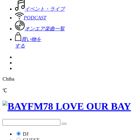
イベント・ライブ
PODCAST
オンエア楽曲一覧
買い物を
する
Chiba
℃
DJ