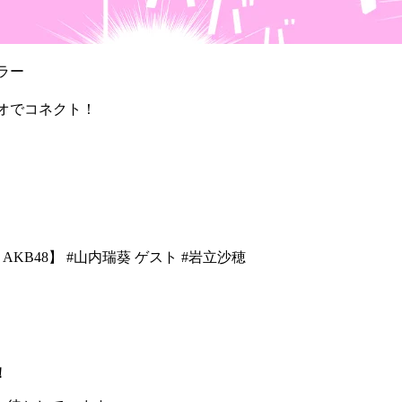
ラー
ジオでコネクト！
h AKB48】 #山内瑞葵 ゲスト #岩立沙穂
！