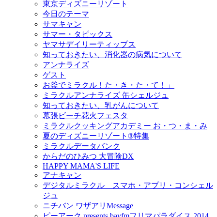
東京ディズニーリゾート
今日のテーマ
サマキャン
サマー・タピックス
ヤマサデイリーティップス
知っておきたい、消化器の病気について
アンナライズ
ゲスト
お釜でミラクル！た・き・た・て！」
ミラクルアンナライズ 缶シェルジュ
知っておきたい、乳がんについて
幕張ビーチ花火フェスタ
ミラクルクッキングアカデミー お・つ・ま・み
夏のディズニーリゾート®特集
ミラクルデータバンク
からだのひみつ 大冒険DX
HAPPY MAMA'S LIFE
アナキャン
デジタルミラクル スマホ・アプリ・コンシェル
ジュ
ニチバン ワザアリMessage
ピーアーク presents bayfmフリマパラダイス 2014