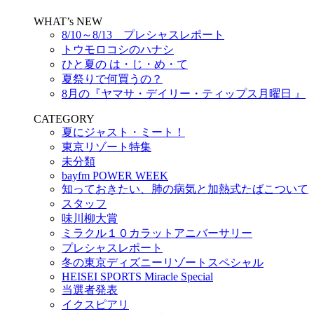
WHAT’s NEW
8/10～8/13 プレシャスレポート
トウモロコシのハナシ
ひと夏の は・じ・め・て
夏祭りで何買うの？
8月の『ヤマサ・デイリー・ティップス月曜日 』
CATEGORY
夏にジャスト・ミート！
東京リゾート特集
未分類
bayfm POWER WEEK
知っておきたい、肺の病気と加熱式たばこついて
スタッフ
味川柳大賞
ミラクル１０カラットアニバーサリー
プレシャスレポート
冬の東京ディズニーリゾートスペシャル
HEISEI SPORTS Miracle Special
当選者発表
イクスピアリ