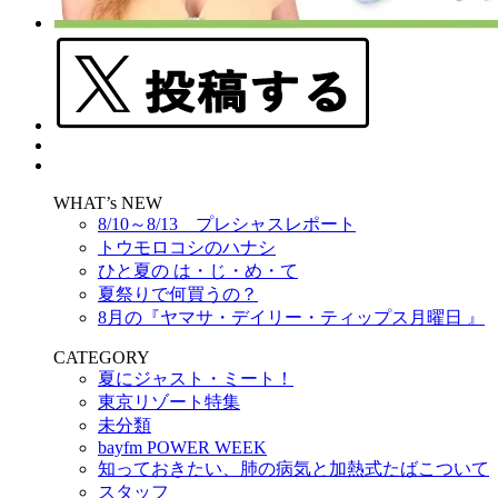
WHAT’s NEW
8/10～8/13 プレシャスレポート
トウモロコシのハナシ
ひと夏の は・じ・め・て
夏祭りで何買うの？
8月の『ヤマサ・デイリー・ティップス月曜日 』
CATEGORY
夏にジャスト・ミート！
東京リゾート特集
未分類
bayfm POWER WEEK
知っておきたい、肺の病気と加熱式たばこついて
スタッフ