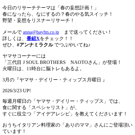
今日のリサーチテーマは「春の妄想計画！」
春になったら、なにするの？春のやる気スイッチ！
野望・妄想をリスナーリサーチ！
メールで
anna@bayfm.co.jp
まで送ってください！
詳しくは、
番組X
をチェック！！
ぜひ、
#アンナミラクル
でつぶやいてね♪
ヤマサコーナーには
「三代目 J SOUL BROTHERS NAOTOさん」が登場！
火曜日は、11時台に脳トレもあるよ。
3月の『ヤマサ・デイリー・ティップス月曜日 』
2026/3/23 UP!
毎週月曜日の「ヤマサ・デイリー・ティップス」では、
食に関する「スペシャリスト」が、
すぐに役立つ「アイデアレシピ」を教えてくださいます！
おうちイタリアン料理家の「ありのママ」さんにご登場頂い
ています！