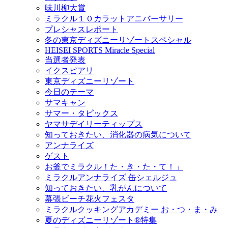
味川柳大賞
ミラクル１０カラットアニバーサリー
プレシャスレポート
冬の東京ディズニーリゾートスペシャル
HEISEI SPORTS Miracle Special
当選者発表
イクスピアリ
東京ディズニーリゾート
今日のテーマ
サマキャン
サマー・タピックス
ヤマサデイリーティップス
知っておきたい、消化器の病気について
アンナライズ
ゲスト
お釜でミラクル！た・き・た・て！」
ミラクルアンナライズ 缶シェルジュ
知っておきたい、乳がんについて
幕張ビーチ花火フェスタ
ミラクルクッキングアカデミー お・つ・ま・み
夏のディズニーリゾート®特集