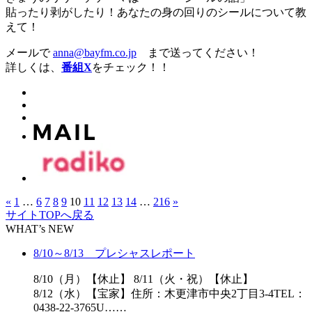
貼ったり剥がしたり！あなたの身の回りのシールについて教
えて！
メールで
anna@bayfm.co.jp
まで送ってください！
詳しくは、
番組X
をチェック！！
«
1
…
6
7
8
9
10
11
12
13
14
…
216
»
サイトTOPへ戻る
WHAT’s NEW
8/10～8/13 プレシャスレポート
8/10（月）【休止】 8/11（火・祝）【休止】
8/12（水）【宝家】住所：木更津市中央2丁目3-4TEL：
0438-22-3765U……