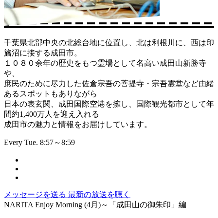
千葉県北部中央の北総台地に位置し、北は利根川に、西は印
旛沼に接する成田市。
１０８０余年の歴史をもつ霊場として名高い成田山新勝寺
や、
庶民のために尽力した佐倉宗吾の菩提寺・宗吾霊堂など由緒
あるスポットもありながら
日本の表玄関、成田国際空港を擁し、国際観光都市として年
間約1,400万人を迎え入れる
成田市の魅力と情報をお届けしています。
Every Tue. 8:57～8:59
メッセージを送る
最新の放送を聴く
NARITA Enjoy Morning (4月)～「成田山の御朱印」編