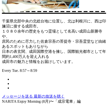
千葉県北部中央の北総台地に位置し、北は利根川に、西は印
旛沼に接する成田市。
１０８０余年の歴史をもつ霊場として名高い成田山新勝寺
や、
庶民のために尽力した佐倉宗吾の菩提寺・宗吾霊堂など由緒
あるスポットもありながら
日本の表玄関、成田国際空港を擁し、国際観光都市として年
間約1,400万人を迎え入れる
成田市の魅力と情報をお届けしています。
Every Tue. 8:57～8:59
メッセージを送る
最新の放送を聴く
NARITA Enjoy Morning (8月)〜「成宗電車」編