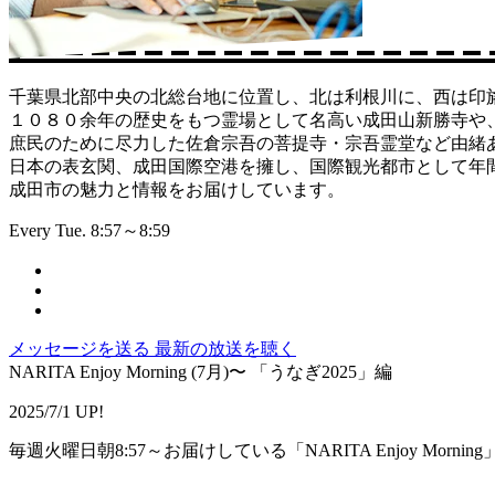
千葉県北部中央の北総台地に位置し、北は利根川に、西は印
１０８０余年の歴史をもつ霊場として名高い成田山新勝寺や
庶民のために尽力した佐倉宗吾の菩提寺・宗吾霊堂など由緒
日本の表玄関、成田国際空港を擁し、国際観光都市として年間約
成田市の魅力と情報をお届けしています。
Every Tue. 8:57～8:59
メッセージを送る
最新の放送を聴く
NARITA Enjoy Morning (7月)〜 「うなぎ2025」編
2025/7/1 UP!
毎週火曜日朝8:57～お届けしている「NARITA Enjoy Morning