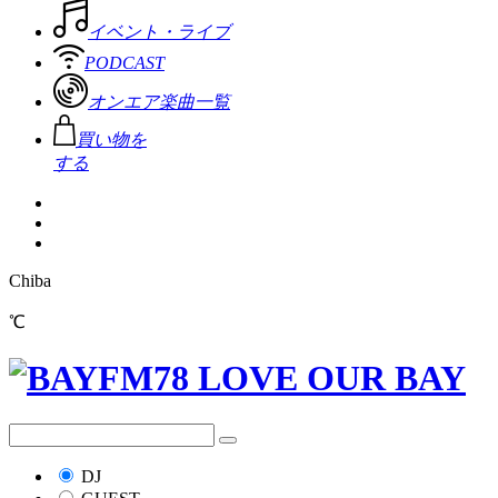
イベント・ライブ
PODCAST
オンエア楽曲一覧
買い物を
する
Chiba
℃
DJ