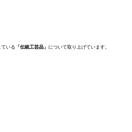
している
「伝統工芸品」
について取り上げています。