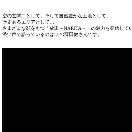
空の玄関口として、そして自然豊かな土地として、
歴史あるエリアとして…
さまざまな顔をもつ「成田～NARITA～」の魅力を発信して
渋い声で語っているのはDJの蒲田健さんです。