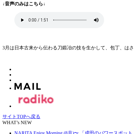
↓音声のみはこちら↓
3月は日本古来から伝わる刀鍛冶の技を生かして、包丁、はさ
サイトTOPへ戻る
WHAT’s NEW
NARITA Enjoy Morning (8月)〜 「成田のパワースポッ