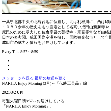
千葉県北部中央の北総台地に位置し、北は利根川に、西は印
１０８０余年の歴史をもつ霊場として名高い成田山新勝寺や
庶民のために尽力した佐倉宗吾の菩提寺・宗吾霊堂など由緒
日本の表玄関、成田国際空港を擁し、国際観光都市として年間約
成田市の魅力と情報をお届けしています。
Every Tue. 8:57～8:59
メッセージを送る
最新の放送を聴く
NARITA Enjoy Morning (3月)～「伝統工芸品」編
2021/3/2 UP!
毎週火曜日朝8:57～お届けしている
「NARITA Enjoy Morning」。