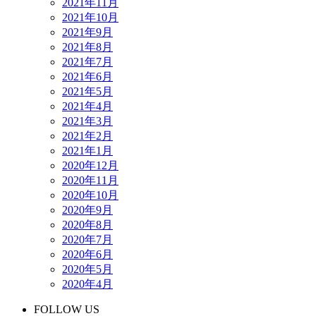
2021年11月
2021年10月
2021年9月
2021年8月
2021年7月
2021年6月
2021年5月
2021年4月
2021年3月
2021年2月
2021年1月
2020年12月
2020年11月
2020年10月
2020年9月
2020年8月
2020年7月
2020年6月
2020年5月
2020年4月
FOLLOW US