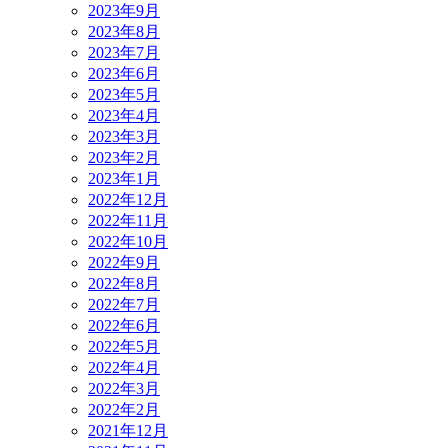
2023年9月
2023年8月
2023年7月
2023年6月
2023年5月
2023年4月
2023年3月
2023年2月
2023年1月
2022年12月
2022年11月
2022年10月
2022年9月
2022年8月
2022年7月
2022年6月
2022年5月
2022年4月
2022年3月
2022年2月
2021年12月