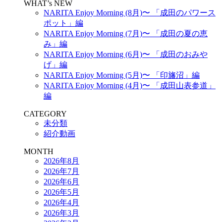
WHAT’s NEW
NARITA Enjoy Morning (8月)〜 「成田のパワース
ポット」編
NARITA Enjoy Morning (7月)〜 「成田の夏の恵
み」編
NARITA Enjoy Morning (6月)〜 「成田のおみや
げ」編
NARITA Enjoy Morning (5月)〜 「印旛沼」編
NARITA Enjoy Morning (4月)〜 「成田山表参道」
編
CATEGORY
未分類
紹介動画
MONTH
2026年8月
2026年7月
2026年6月
2026年5月
2026年4月
2026年3月