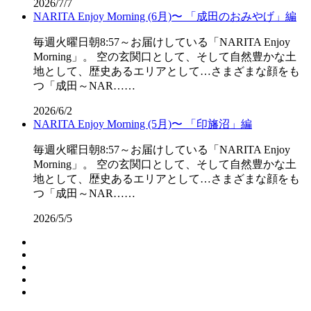
2026/7/7
NARITA Enjoy Morning (6月)〜 「成田のおみやげ」編
毎週火曜日朝8:57～お届けしている「NARITA Enjoy
Morning」。 空の玄関口として、そして自然豊かな土
地として、歴史あるエリアとして…さまざまな顔をも
つ「成田～NAR……
2026/6/2
NARITA Enjoy Morning (5月)〜 「印旛沼」編
毎週火曜日朝8:57～お届けしている「NARITA Enjoy
Morning」。 空の玄関口として、そして自然豊かな土
地として、歴史あるエリアとして…さまざまな顔をも
つ「成田～NAR……
2026/5/5