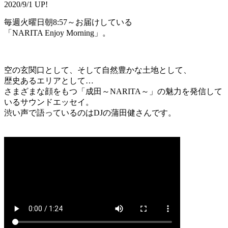
2020/9/1 UP!
毎週火曜日朝8:57～お届けしている
「NARITA Enjoy Morning」。
空の玄関口として、そして自然豊かな土地として、
歴史あるエリアとして…
さまざまな顔をもつ「成田～NARITA～」の魅力を発信して
いるサウンドエッセイ。
渋い声で語っているのはDJの蒲田健さんです。