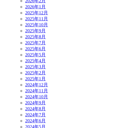
2026年2月
2026年1月
2025年12月
2025年11月
2025年10月
2025年9月
2025年8月
2025年7月
2025年6月
2025年5月
2025年4月
2025年3月
2025年2月
2025年1月
2024年12月
2024年11月
2024年10月
2024年9月
2024年8月
2024年7月
2024年6月
2024年5月