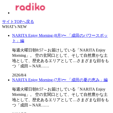
サイトTOPへ戻る
WHAT’s NEW
NARITA Enjoy Morning (8月)〜 「成田のパワースポッ
ト」編
毎週火曜日朝8:57～お届けしている「NARITA Enjoy
Morning」。 空の玄関口として、そして自然豊かな土
地として、歴史あるエリアとして…さまざまな顔をも
つ「成田～NAR……
2026/8/4
NARITA Enjoy Morning (7月)〜 「成田の夏の恵み」編
毎週火曜日朝8:57～お届けしている「NARITA Enjoy
Morning」。 空の玄関口として、そして自然豊かな土
地として、歴史あるエリアとして…さまざまな顔をも
つ「成田～NAR……