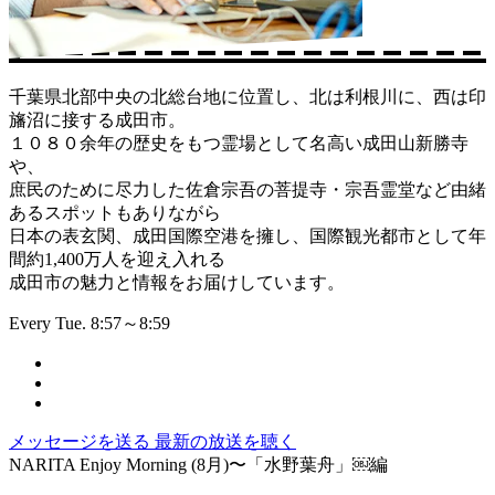
千葉県北部中央の北総台地に位置し、北は利根川に、西は印
旛沼に接する成田市。
１０８０余年の歴史をもつ霊場として名高い成田山新勝寺
や、
庶民のために尽力した佐倉宗吾の菩提寺・宗吾霊堂など由緒
あるスポットもありながら
日本の表玄関、成田国際空港を擁し、国際観光都市として年
間約1,400万人を迎え入れる
成田市の魅力と情報をお届けしています。
Every Tue. 8:57～8:59
メッセージを送る
最新の放送を聴く
NARITA Enjoy Morning (8月)〜「水野葉舟」￼編