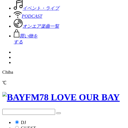
イベント・ライブ
PODCAST
オンエア楽曲一覧
買い物を
する
Chiba
℃
DJ