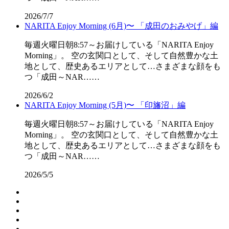
2026/7/7
NARITA Enjoy Morning (6月)〜 「成田のおみやげ」編
毎週火曜日朝8:57～お届けしている「NARITA Enjoy
Morning」。 空の玄関口として、そして自然豊かな土
地として、歴史あるエリアとして…さまざまな顔をも
つ「成田～NAR……
2026/6/2
NARITA Enjoy Morning (5月)〜 「印旛沼」編
毎週火曜日朝8:57～お届けしている「NARITA Enjoy
Morning」。 空の玄関口として、そして自然豊かな土
地として、歴史あるエリアとして…さまざまな顔をも
つ「成田～NAR……
2026/5/5