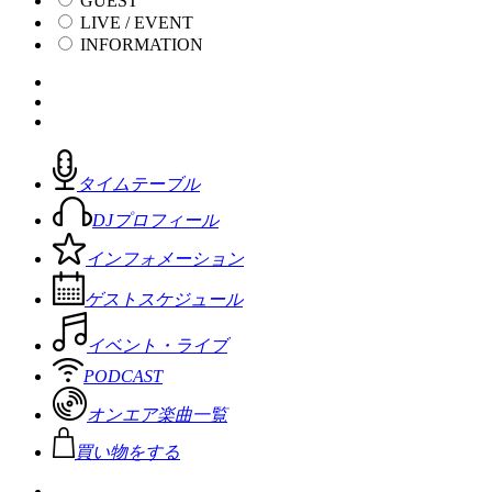
GUEST
LIVE / EVENT
INFORMATION
タイムテーブル
DJプロフィール
インフォメーション
ゲストスケジュール
イベント・ライブ
PODCAST
オンエア楽曲一覧
買い物をする