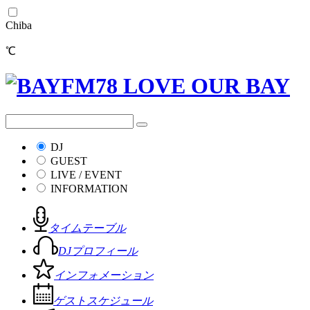
Chiba
℃
DJ
GUEST
LIVE / EVENT
INFORMATION
タイムテーブル
DJプロフィール
インフォメーション
ゲストスケジュール