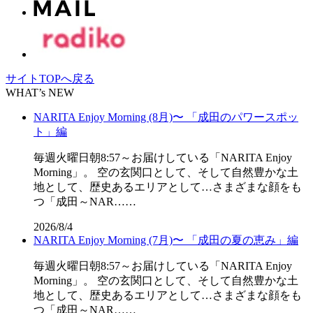
サイトTOPへ戻る
WHAT’s NEW
NARITA Enjoy Morning (8月)〜 「成田のパワースポッ
ト」編
毎週火曜日朝8:57～お届けしている「NARITA Enjoy
Morning」。 空の玄関口として、そして自然豊かな土
地として、歴史あるエリアとして…さまざまな顔をも
つ「成田～NAR……
2026/8/4
NARITA Enjoy Morning (7月)〜 「成田の夏の恵み」編
毎週火曜日朝8:57～お届けしている「NARITA Enjoy
Morning」。 空の玄関口として、そして自然豊かな土
地として、歴史あるエリアとして…さまざまな顔をも
つ「成田～NAR……