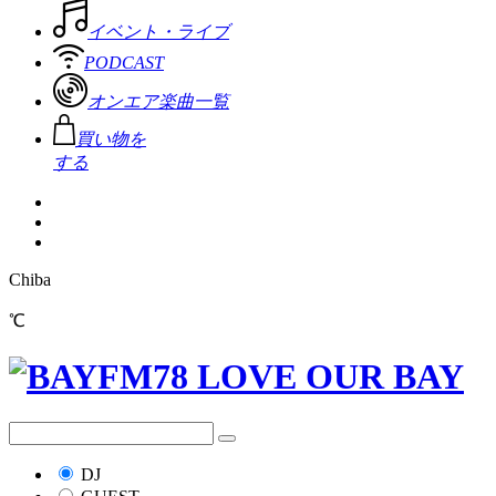
イベント・ライブ
PODCAST
オンエア楽曲一覧
買い物を
する
Chiba
℃
DJ