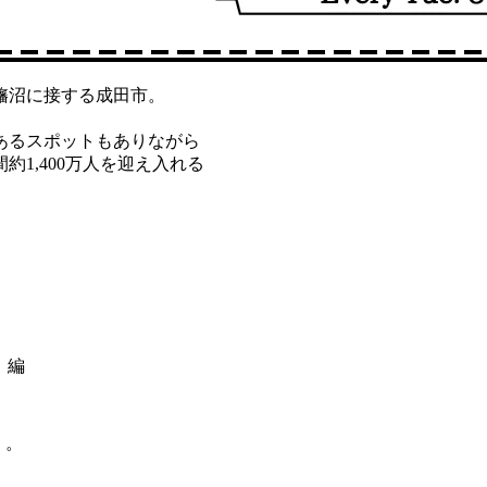
旛沼に接する成田市。
、
あるスポットもありながら
1,400万人を迎え入れる
財」編
」。