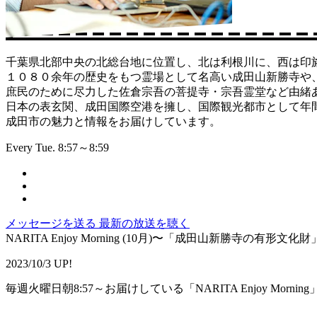
千葉県北部中央の北総台地に位置し、北は利根川に、西は印
１０８０余年の歴史をもつ霊場として名高い成田山新勝寺や
庶民のために尽力した佐倉宗吾の菩提寺・宗吾霊堂など由緒
日本の表玄関、成田国際空港を擁し、国際観光都市として年間約
成田市の魅力と情報をお届けしています。
Every Tue. 8:57～8:59
メッセージを送る
最新の放送を聴く
NARITA Enjoy Morning (10月)〜「成田山新勝寺の有形文化
2023/10/3 UP!
毎週火曜日朝8:57～お届けしている「NARITA Enjoy Morning