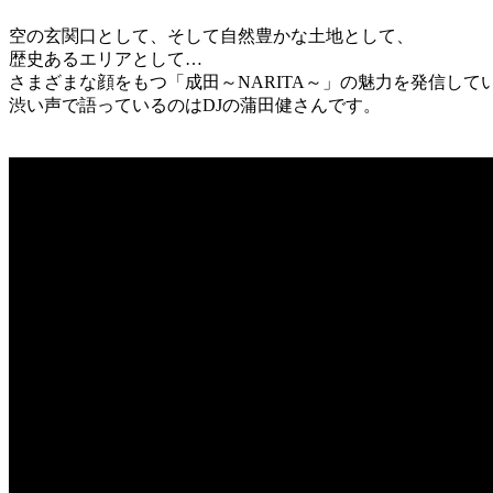
空の玄関口として、そして自然豊かな土地として、
歴史あるエリアとして…
さまざまな顔をもつ「成田～NARITA～」の魅力を発信して
渋い声で語っているのはDJの蒲田健さんです。