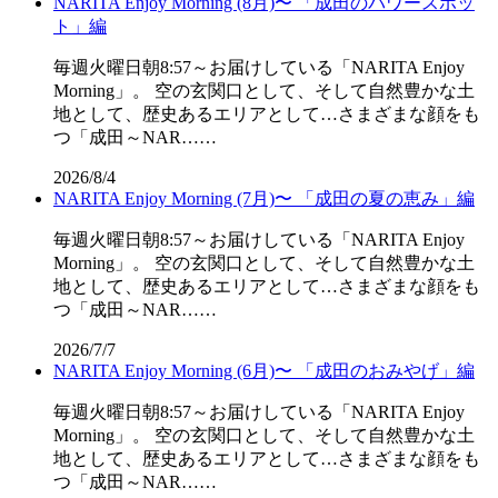
NARITA Enjoy Morning (8月)〜 「成田のパワースポッ
ト」編
毎週火曜日朝8:57～お届けしている「NARITA Enjoy
Morning」。 空の玄関口として、そして自然豊かな土
地として、歴史あるエリアとして…さまざまな顔をも
つ「成田～NAR……
2026/8/4
NARITA Enjoy Morning (7月)〜 「成田の夏の恵み」編
毎週火曜日朝8:57～お届けしている「NARITA Enjoy
Morning」。 空の玄関口として、そして自然豊かな土
地として、歴史あるエリアとして…さまざまな顔をも
つ「成田～NAR……
2026/7/7
NARITA Enjoy Morning (6月)〜 「成田のおみやげ」編
毎週火曜日朝8:57～お届けしている「NARITA Enjoy
Morning」。 空の玄関口として、そして自然豊かな土
地として、歴史あるエリアとして…さまざまな顔をも
つ「成田～NAR……