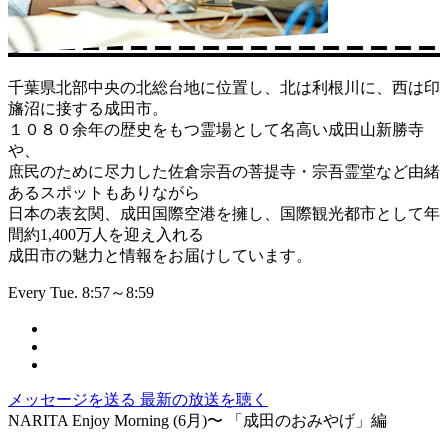
千葉県北部中央の北総台地に位置し、北は利根川に、西は印
旛沼に接する成田市。
１０８０余年の歴史をもつ霊場として名高い成田山新勝寺
や、
庶民のために尽力した佐倉宗吾の菩提寺・宗吾霊堂など由緒
あるスポットもありながら
日本の表玄関、成田国際空港を擁し、国際観光都市として年
間約1,400万人を迎え入れる
成田市の魅力と情報をお届けしています。
Every Tue. 8:57～8:59
メッセージを送る
最新の放送を聴く
NARITA Enjoy Morning (6月)〜 「成田のおみやげ」編