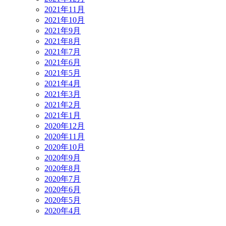
2021年11月
2021年10月
2021年9月
2021年8月
2021年7月
2021年6月
2021年5月
2021年4月
2021年3月
2021年2月
2021年1月
2020年12月
2020年11月
2020年10月
2020年9月
2020年8月
2020年7月
2020年6月
2020年5月
2020年4月