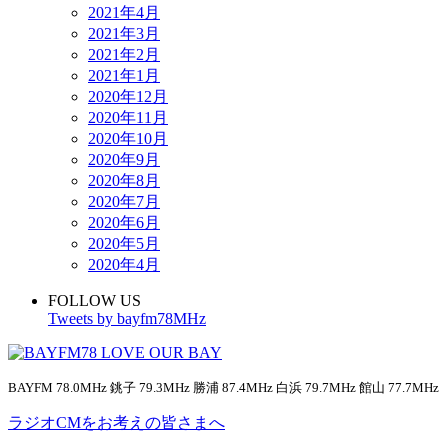
2021年4月
2021年3月
2021年2月
2021年1月
2020年12月
2020年11月
2020年10月
2020年9月
2020年8月
2020年7月
2020年6月
2020年5月
2020年4月
FOLLOW US
Tweets by bayfm78MHz
BAYFM 78.0MHz 銚子 79.3MHz 勝浦 87.4MHz 白浜 79.7MHz 館山 77.7MHz
ラジオCMをお考えの皆さまへ