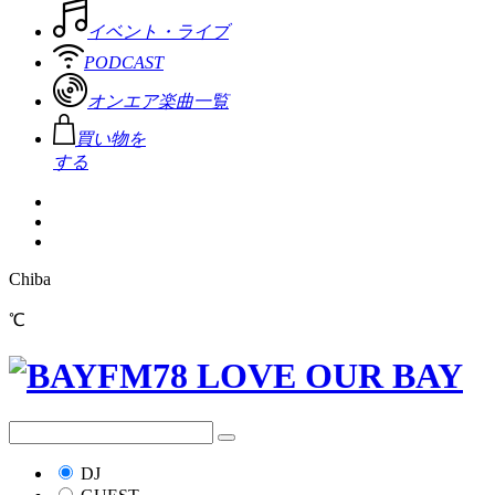
イベント・ライブ
PODCAST
オンエア楽曲一覧
買い物を
する
Chiba
℃
DJ