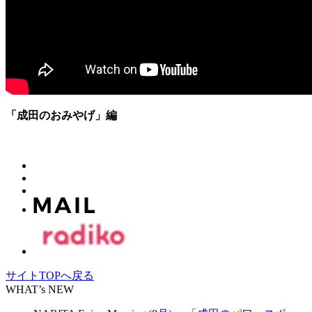
「
成田のおみやげ
」
編
サイトTOPへ戻る
WHAT’s NEW