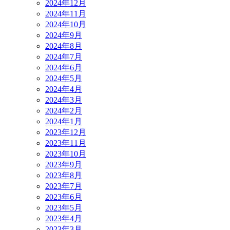
2024年12月
2024年11月
2024年10月
2024年9月
2024年8月
2024年7月
2024年6月
2024年5月
2024年4月
2024年3月
2024年2月
2024年1月
2023年12月
2023年11月
2023年10月
2023年9月
2023年8月
2023年7月
2023年6月
2023年5月
2023年4月
2023年3月