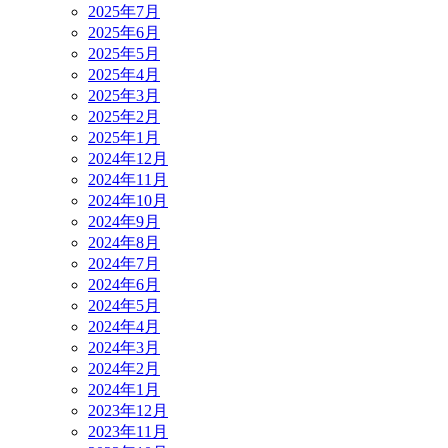
2025年7月
2025年6月
2025年5月
2025年4月
2025年3月
2025年2月
2025年1月
2024年12月
2024年11月
2024年10月
2024年9月
2024年8月
2024年7月
2024年6月
2024年5月
2024年4月
2024年3月
2024年2月
2024年1月
2023年12月
2023年11月