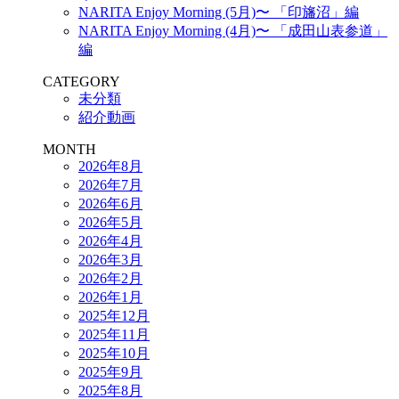
NARITA Enjoy Morning (5月)〜 「印旛沼」編
NARITA Enjoy Morning (4月)〜 「成田山表参道」
編
CATEGORY
未分類
紹介動画
MONTH
2026年8月
2026年7月
2026年6月
2026年5月
2026年4月
2026年3月
2026年2月
2026年1月
2025年12月
2025年11月
2025年10月
2025年9月
2025年8月