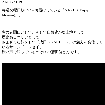
2026/6/2 UP!
毎週火曜日朝8:57～お届けしている「NARITA Enjoy
Morning」。
空の玄関口として、そして自然豊かな土地として、
歴史あるエリアとして…
さまざまな顔をもつ「成田～NARITA～」の魅力を発信して
いるサウンドエッセイ。
渋い声で語っているのはDJの蒲田健さんです。