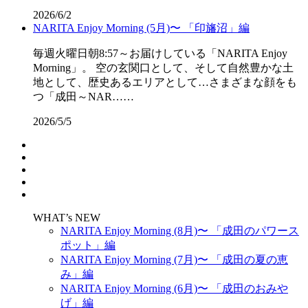
2026/6/2
NARITA Enjoy Morning (5月)〜 「印旛沼」編
毎週火曜日朝8:57～お届けしている「NARITA Enjoy
Morning」。 空の玄関口として、そして自然豊かな土
地として、歴史あるエリアとして…さまざまな顔をも
つ「成田～NAR……
2026/5/5
WHAT’s NEW
NARITA Enjoy Morning (8月)〜 「成田のパワース
ポット」編
NARITA Enjoy Morning (7月)〜 「成田の夏の恵
み」編
NARITA Enjoy Morning (6月)〜 「成田のおみや
げ」編