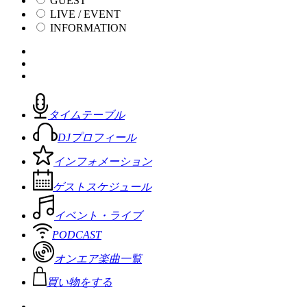
GUEST
LIVE / EVENT
INFORMATION
タイムテーブル
DJプロフィール
インフォメーション
ゲストスケジュール
イベント・ライブ
PODCAST
オンエア楽曲一覧
買い物をする