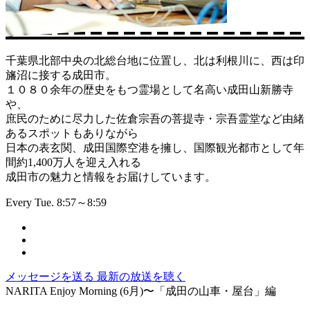
千葉県北部中央の北総台地に位置し、北は利根川に、西は印
旛沼に接する成田市。
１０８０余年の歴史をもつ霊場として名高い成田山新勝寺
や、
庶民のために尽力した佐倉宗吾の菩提寺・宗吾霊堂など由緒
あるスポットもありながら
日本の表玄関、成田国際空港を擁し、国際観光都市として年
間約1,400万人を迎え入れる
成田市の魅力と情報をお届けしています。
Every Tue. 8:57～8:59
メッセージを送る
最新の放送を聴く
NARITA Enjoy Morning (6月)〜「成田の山車・屋台」編