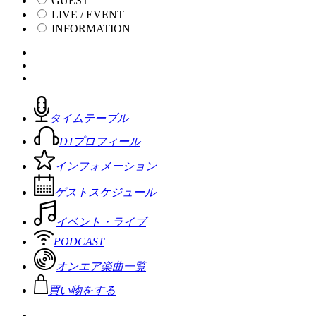
GUEST
LIVE / EVENT
INFORMATION
タイムテーブル
DJプロフィール
インフォメーション
ゲストスケジュール
イベント・ライブ
PODCAST
オンエア楽曲一覧
買い物をする