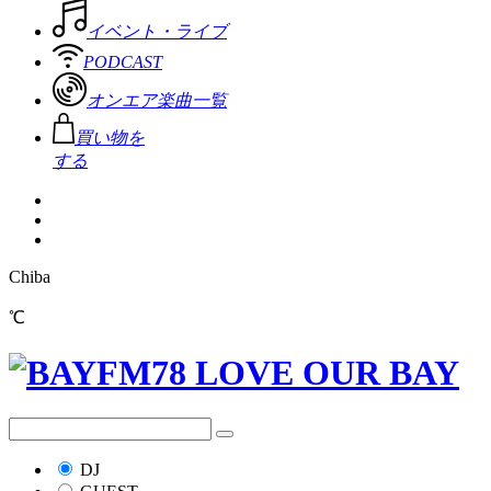
イベント・ライブ
PODCAST
オンエア楽曲一覧
買い物を
する
Chiba
℃
DJ