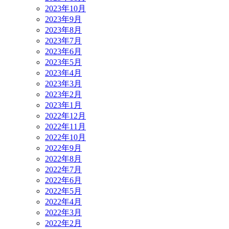
2023年10月
2023年9月
2023年8月
2023年7月
2023年6月
2023年5月
2023年4月
2023年3月
2023年2月
2023年1月
2022年12月
2022年11月
2022年10月
2022年9月
2022年8月
2022年7月
2022年6月
2022年5月
2022年4月
2022年3月
2022年2月