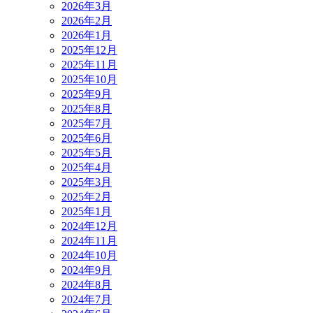
2026年3月
2026年2月
2026年1月
2025年12月
2025年11月
2025年10月
2025年9月
2025年8月
2025年7月
2025年6月
2025年5月
2025年4月
2025年3月
2025年2月
2025年1月
2024年12月
2024年11月
2024年10月
2024年9月
2024年8月
2024年7月