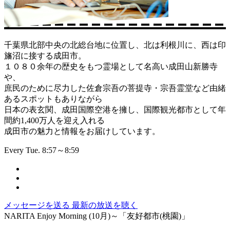
千葉県北部中央の北総台地に位置し、北は利根川に、西は印
旛沼に接する成田市。
１０８０余年の歴史をもつ霊場として名高い成田山新勝寺
や、
庶民のために尽力した佐倉宗吾の菩提寺・宗吾霊堂など由緒
あるスポットもありながら
日本の表玄関、成田国際空港を擁し、国際観光都市として年
間約1,400万人を迎え入れる
成田市の魅力と情報をお届けしています。
Every Tue. 8:57～8:59
メッセージを送る
最新の放送を聴く
NARITA Enjoy Morning (10月)～「友好都市(桃園)」