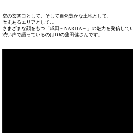
空の玄関口として、そして自然豊かな土地として、
歴史あるエリアとして…
さまざまな顔をもつ「成田～NARITA～」の魅力を発信して
渋い声で語っているのはDJの蒲田健さんです。