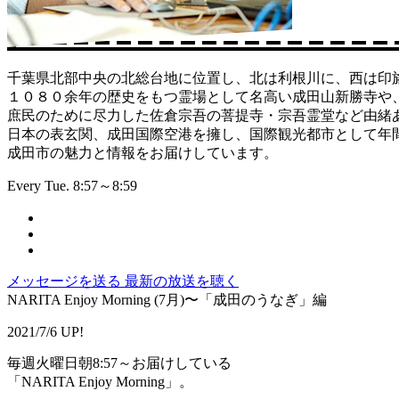
千葉県北部中央の北総台地に位置し、北は利根川に、西は印
１０８０余年の歴史をもつ霊場として名高い成田山新勝寺や
庶民のために尽力した佐倉宗吾の菩提寺・宗吾霊堂など由緒
日本の表玄関、成田国際空港を擁し、国際観光都市として年間約
成田市の魅力と情報をお届けしています。
Every Tue. 8:57～8:59
メッセージを送る
最新の放送を聴く
NARITA Enjoy Morning (7月)〜「成田のうなぎ」編
2021/7/6 UP!
毎週火曜日朝8:57～お届けしている
「NARITA Enjoy Morning」。