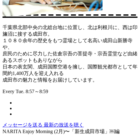
千葉県北部中央の北総台地に位置し、北は利根川に、西は印
旛沼に接する成田市。
１０８０余年の歴史をもつ霊場として名高い成田山新勝寺
や、
庶民のために尽力した佐倉宗吾の菩提寺・宗吾霊堂など由緒
あるスポットもありながら
日本の表玄関、成田国際空港を擁し、国際観光都市として年
間約1,400万人を迎え入れる
成田市の魅力と情報をお届けしています。
Every Tue. 8:57～8:59
メッセージを送る
最新の放送を聴く
NARITA Enjoy Morning (2月)〜「新生成田市場」￼編