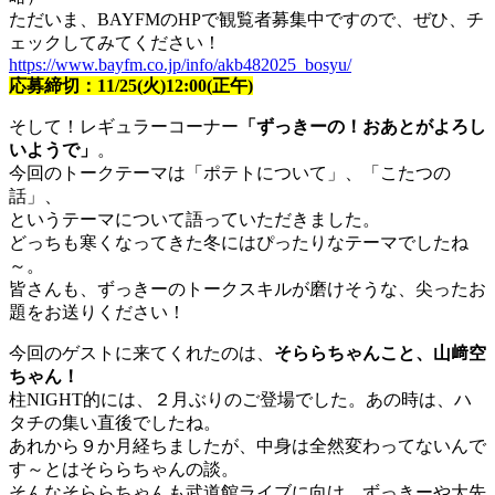
ただいま、BAYFMのHPで観覧者募集中ですので、ぜひ、チ
ェックしてみてください！
https://www.bayfm.co.jp/info/akb482025_bosyu/
応募締切：11/25(火)12:00(正午)
そして！レギュラーコーナー
「ずっきーの！おあとがよろし
いようで」
。
今回のトークテーマは「ポテトについて」、「こたつの
話」、
というテーマについて語っていただきました。
どっちも寒くなってきた冬にはぴったりなテーマでしたね
～。
皆さんも、ずっきーのトークスキルが磨けそうな、尖ったお
題をお送りください！
今回のゲストに来てくれたのは、
そららちゃんこと、山﨑空
ちゃん！
柱NIGHT的には、２月ぶりのご登場でした。あの時は、ハ
タチの集い直後でしたね。
あれから９か月経ちましたが、中身は全然変わってないんで
す～とはそららちゃんの談。
そんなそららちゃんも武道館ライブに向け、ずっきーや大先