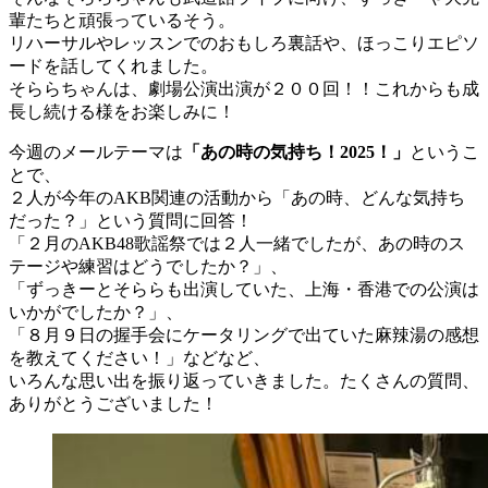
輩たちと頑張っているそう。
リハーサルやレッスンでのおもしろ裏話や、ほっこりエピソ
ードを話してくれました。
そららちゃんは、劇場公演出演が２００回！！これからも成
長し続ける様をお楽しみに！
今週のメールテーマは
「あの時の気持ち！2025！」
というこ
とで、
２人が今年のAKB関連の活動から「あの時、どんな気持ち
だった？」という質問に回答！
「２月のAKB48歌謡祭では２人一緒でしたが、あの時のス
テージや練習はどうでしたか？」、
「ずっきーとそららも出演していた、上海・香港での公演は
いかがでしたか？」、
「８月９日の握手会にケータリングで出ていた麻辣湯の感想
を教えてください！」などなど、
いろんな思い出を振り返っていきました。たくさんの質問、
ありがとうございました！