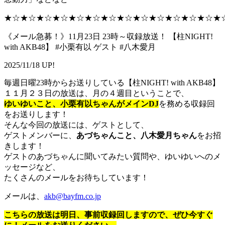
★☆★☆★☆★☆★☆★☆★☆★☆★☆★☆★☆★☆★☆★
《メール急募！》11月23日 23時～収録放送！ 【柱NIGHT!
with AKB48】 #小栗有以 ゲスト #八木愛月
2025/11/18 UP!
毎週日曜23時からお送りしている【柱NIGHT! with AKB48】
１１月２３日の放送は、月の４週目ということで、
ゆいゆいこと、小栗有以ちゃんがメインDJ
を務める収録回
をお送りします！
そんな今回の放送には、ゲストとして、
ゲストメンバーに、
あづちゃんこと、八木愛月ちゃん
をお招
きします！
ゲストのあづちゃんに聞いてみたい質問や、ゆいゆいへのメ
ッセージなど、
たくさんのメールをお待ちしています！
メールは、
akb@bayfm.co.jp
こちらの放送は明日、事前収録回しますので、ぜひ今すぐ