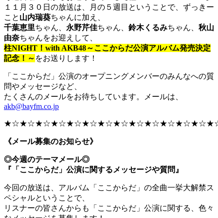
１１月３０日の放送は、月の５週目ということで、ずっきー
こと
山内瑞葵
ちゃんに加え、
千葉恵里
ちゃん、
永野芹佳
ちゃん、
鈴木くるみ
ちゃん、
秋山
由奈
ちゃんをお迎えして、
柱NIGHT！with AKB48～ここからだ公演アルバム発売決定
記念！～
をお送りします！
「ここからだ」公演のオープニングメンバーのみんなへの質
問やメッセージなど、
たくさんのメールをお待ちしています。メールは、
akb@bayfm.co.jp
★☆★☆★☆★☆★☆★☆★☆★☆★☆★☆★☆★☆★☆★
《メール募集のお知らせ》
◎今週のテーマメール◎
『「ここからだ」公演に関するメッセージや質問』
今回の放送は、アルバム「ここからだ」の全曲一挙大解禁ス
ペシャルということで、
リスナーの皆さんからも「ここからだ」公演に関する、色々