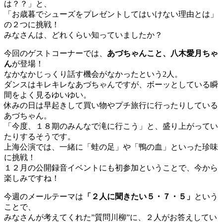
は？？」と、
「お歳暮でシューズをプレゼントしてはいけない理由とは」
の２つに挑戦！
みなさんは、どれくらい知っていましたか？
今回のゲストコーナーでは、
あづちゃんこと、八木愛月ちゃ
ん
が登場！
なかなかじっくり話す機会がなかったという2人。
ダンスはキレキレなあづちゃんですが、ボーッとしている瞬
間をよく見るゆいゆい。
休みの日は早起きして買い物やプチ旅行に行ったりしている
あづちゃん。
「今度、１８期のみんなで滝に行こう」と、盛り上がってい
たりするそうです。
上海公演では、一緒に「蛙の足」や「鴨の血」といった珍味
に挑戦！
１２月の公開録音イベントにも初参加ということで、今から
楽しみですね！
今週のメールテーマは
「２人に聞きたい５・７・５」
という
ことで、
みなさんが考えてくれた”質問川柳”に、２人がお答えしてい