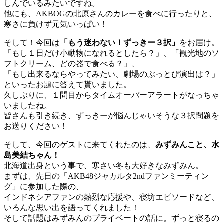
しんでいるみたいですね。
他にも、AKBOGの北原さんのカレーを食べに行ったりと、
寒さに負けず元気いっぱい！
そして！今回は
「もう迷わない！ずっきー３択」
をお届け。
「もし１日だけ小動物になれるとしたら？」、「観光地のソ
フトクリーム、どの器で食べる？」、
「もし出来るならやってみたい、劇場のぶっとび演出は？」
といったお題に答えて貰いました。
久しぶりに、１問目からタイムオーバーアラートがなっちゃ
いましたね。
皆さんも引き続き、ずっきーが悩んじゃいそうな３択問題を
お送りください！
そして、今回のゲストに来てくれたのは、
みずみんこと、水
島美結ちゃん！
北海道出身という事で、寒さい冬も大好きなみずみん。
まずは、先日の「AKB48ジャカルタ2ndファンミーティン
グ」に参加した際の、
インドネシアファンの熱烈な応援や、寝坊エピソードなど、
いろんな思い出を語ってくれました！
そして話題はみずみんのプライベートの話に。ずっと寝るの