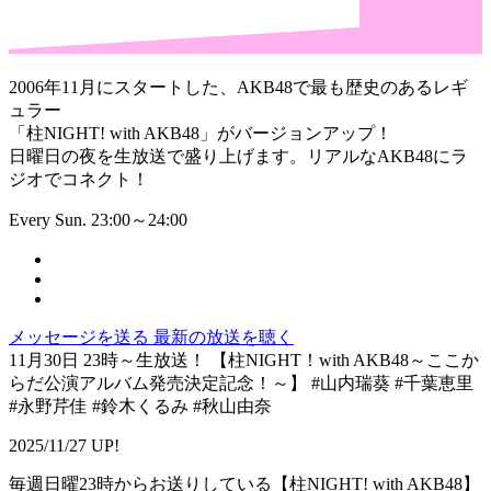
2006年11月にスタートした、AKB48で最も歴史のあるレギ
ュラー
「柱NIGHT! with AKB48」がバージョンアップ！
日曜日の夜を生放送で盛り上げます。リアルなAKB48にラ
ジオでコネクト！
Every Sun. 23:00～24:00
メッセージを送る
最新の放送を聴く
11月30日 23時～生放送！ 【柱NIGHT！with AKB48～ここか
らだ公演アルバム発売決定記念！～】 #山内瑞葵 #千葉恵里
#永野芹佳 #鈴木くるみ #秋山由奈
2025/11/27 UP!
毎週日曜23時からお送りしている【柱NIGHT! with AKB48】