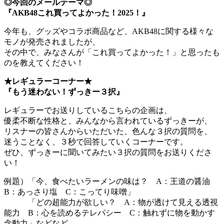
◎今回のメールテーマ◎
『AKB48これ買ってよかった！2025！』
今年も、グッズやコラボ商品など、AKB48に関する様々な
モノが発売されましたが、
その中で、みなさんが「これ買ってよかった！」と思ったも
のを教えてください！
★レギュラーコーナー★
『もう迷わない！ずっきー３択』
レギュラーでお送りしているこちらの企画は、
優柔不断な性格と、みんなから言われているずっきーが、
リスナーの皆さんからいただいた、色んな３択の質問を、
迷うことなく、３秒で回答していくコーナーです。
ぜひ、ずっきーに聞いてみたい３択の質問をお送りくださ
い！
例題）「今、食べたいラーメンの味は？ A：王道の醤油
B：あっさり塩 C：こってり味噌」
「どの超能力が欲しい？ A：物が透けて見える透視
能力 B：心を読めるテレパシー C：触れずに物を動かす
念動力」などなど