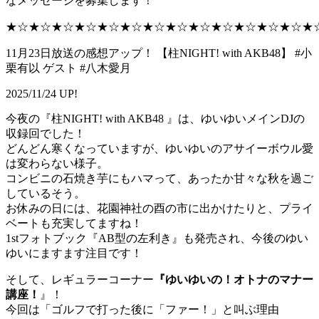
なメッセージを募集します！
★☆★☆★☆★☆★☆★☆★☆★☆★☆★☆★☆★☆★☆★
11月23日放送の感想アップ！ 【柱NIGHT! with AKB48】 #小
栗有以 ゲスト #八木愛月
2025/11/24 UP!
今夜の『柱NIGHT! with AKB48 』は、ゆいゆいメインDJの
収録回でした！
どんどん寒くなっていますが、ゆいゆいのアサイーボウル愛
は変わらない様子。
コンビニの石焼き芋にもハマって、あったか甘々な秋を過ご
しているそう。
お休みの日には、花園神社の酉の市に出かけたりと、プライ
ベートも充実してますね！
1stフォトブック『AB型の左利き』も発売され、今後のゆい
ゆいにますます注目です！
そして、レギュラーコーナー
『ゆいゆいの！オトナのマナー
講座！
』！
今回は「ゴルフで打った後に「ファー！」と叫ぶ理由