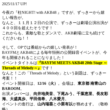
2025/11/17 UP!
今夜の『柱NIGHT! with AKB48 』ですが、ずっきーから嬉
しい報告が。
なんと、１１月１２日の公演で、ずっきーは劇場公演出演が
４００回を超えたそうです！
これからも、素敵な歌とダンスで、AKB劇場に立ち続けて
くださいね！！
そして、OPでは番組からの嬉しい発表が！
BAYFMとAKB48による毎年恒例の公開録音イベントが、今
年も開催されることになりました！
イベントタイトルは
『BAYFM MEETS AKB48 20th Stage ～
Threads of Melody～』
です！
なんと！この「Threads of Melody」という副題は、ずっきー
考案！！
イベント開催日は、
12/16（火）
。会場は、
東京都 南青山の
BAROOM
。
出演メンバーは、
向井地美音、下尾みう、千葉恵里、長友彩
海、大盛真歩、平田侑希、八木愛月
。
イベントの進行は、
山内瑞葵
と
小栗有以
が務めます。（敬称
略）