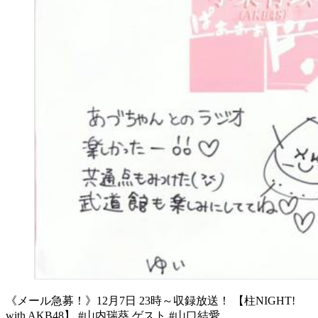
《メール急募！》12月7日 23時～収録放送！ 【柱NIGHT!
with AKB48】 #山内瑞葵 ゲスト #山口結愛