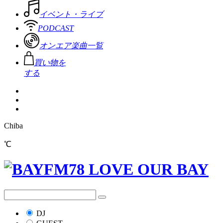
イベント・ライブ
PODCAST
オンエア楽曲一覧
買い物を
する
Chiba
℃
DJ