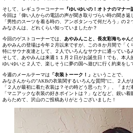
そして、レギュラーコーナー
『ゆいゆいの！オトナのマナー
今回は「偉い人からの電話の声が聞き取りづらい時の聞き返
「男性のスーツを着る時の、アンボタンって何だろう」の
みなさんは、どれくらい知っていましたか？
今回のゲストコーナーでは、
あやみんこと、長友彩海ちゃん
あやみんの登場は今年２月以来ですが、この８か月間で「く
特にサウナ友達として、２人でいろんなサウナに通っている
そして、あやみんは来週１１月２日がお誕生日！でも、本人
ゆいゆいと２人で、楽しそうに夢の国へ遊びに行く約束をし
今週のメールテーマは
「衣装トーーク！」
ということで、
みなさんからの”AKBの衣装関するいろんな質問”に、２人
「２人が最初に着た衣装は？その時どう思った？」、「まだ
「マニアックな衣装の好きポイントは？」などなど、鋭い着
あらためて、沢山のご投稿ありがとうございました！