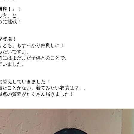
講座！
』！
し方」と、
２つに挑戦！
が登場！
りとも」もすっかり仲良しに！
みたいですよ。
的にはまだまだ子供とのことで、
ていました。
がお答えしていきました！
着たことがない、着てみたい衣装は？」、
眼点の質問がたくさん届きました！