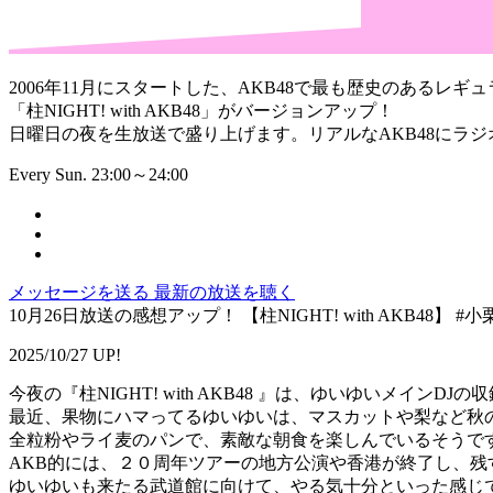
2006年11月にスタートした、AKB48で最も歴史のあるレギュ
「柱NIGHT! with AKB48」がバージョンアップ！
日曜日の夜を生放送で盛り上げます。リアルなAKB48にラ
Every Sun. 23:00～24:00
メッセージを送る
最新の放送を聴く
10月26日放送の感想アップ！ 【柱NIGHT! with AKB48】 
2025/10/27 UP!
今夜の『柱NIGHT! with AKB48 』は、ゆいゆいメインDJ
最近、果物にハマってるゆいゆいは、マスカットや梨など秋
全粒粉やライ麦のパンで、素敵な朝食を楽しんでいるそうで
AKB的には、２０周年ツアーの地方公演や香港が終了し、残
ゆいゆいも来たる武道館に向けて、やる気十分といった感じ