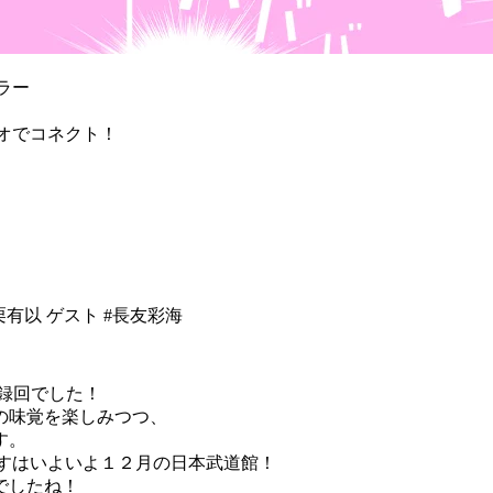
ラー
ジオでコネクト！
#小栗有以 ゲスト #長友彩海
の収録回でした！
の味覚を楽しみつつ、
す。
すはいよいよ１２月の日本武道館！
でしたね！